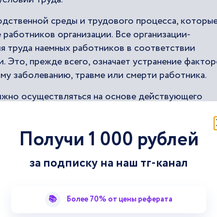
дственной среды и трудового процесса, которы
работников организации. Все организации-
я труда наемных работников в соответствии
 Это, прежде всего, означает устранение фактор
му заболеванию, травме или смерти работника.
лжно осуществляться на основе действующего
, Трудового кодекса и нормативных правовых акт
о и организационного уровня рабочего места,
Получи 1 000 рублей
слевой практики улучшения трудовых условий. В
вным актом обычно утверждается специальный п
за подписку на наш тг-канал
улучшению условий труда
📚
Более 70% от цены реферата