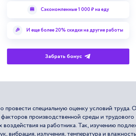
учшены различными способами. Они находят
🍔
Сэкономленные 1 000 ₽ на еду
орые проводит организация. Все их множество м
пп:
🎉
И еще более 20% скидки на другие работы
Забрать бонус
мо провести специальную оценку условий труда. 
х факторов производственной среды и трудового
х воздействия на работника. Так, изучению подле
вук, вибрация, излучения, температура и влажность