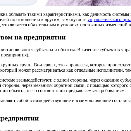
лжна обладать такими характеристиками, как делимость системы
целей по отношению к другим; замкнутость
управленческого цик
, что является обязательным в условиях постоянных изменений 
твом на предприятии
иятии являются субъекты и объекты. В качестве субъектов упр
 предприятия).
крупных групп. Во-первых, это - процессы, которые происходят 
л, который может рассматриваться как отдельные исполнители, т
системе взаимодействуют, с одной стороны, через оказание суб
й стороны, через механизм обратной связи, с помощью которого
нии объекта, о его соответствии предъявляемым требованиям.
тавляют собой взаимодействующие и взаимовлияющие составные 
предприятии
е всего представляют в виде совокупности общих, специальных