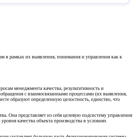
ам в рамках их выявления, понимания и управления как к
осам менеджмента качества, результативность и
обращения с взаимосвязанными процессами (их выявления,
есте образуют определенную целостность, единство, что
ва. Она представляет из себя целевую подсистему управления
уровня качества объекта производства в условиях
зация составляет большую часть функционирования системы