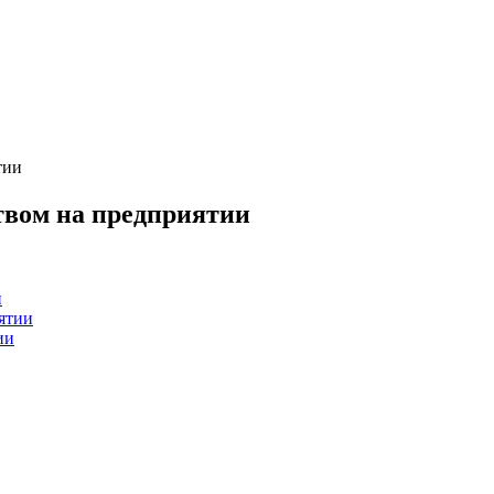
тии
твом на предприятии
и
ятии
ии