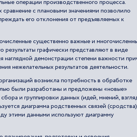
льные операции производственного процесса.
х сравнение с плановыми значениями позволило
преждать его отклонения от предъявляемых к
гочисленные существенно важные и многочисленн
о результаты графически представляют в виде
ля наглядной демонстрации степени важности при
ения нежелательных результатов деятельности.
организаций возникла потребность в обработке
целью были разработаны и предложены «новые»
 сбора и группировки данных (идей, мнений, взгля
ьзуется диаграмма родственных связей (сродства)
жду этими данными используют диаграмму
о планирования, подготовки и освоения