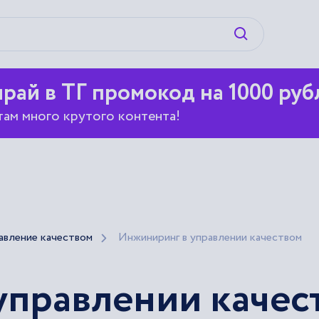
Искать
рай в ТГ промокод на 1000 руб
там много крутого контента!
авление качеством
Инжиниринг в управлении качеством
управлении качес