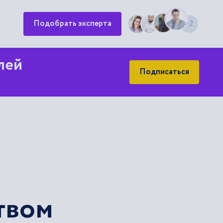
+2
Подобрать эксперта
лей
Подписаться
твом