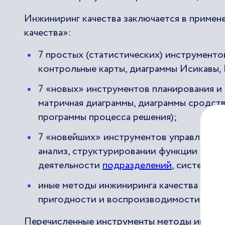
Инжиниринг качества заключается в примен
качества»:
7 простых (статистических) инструменто
контрольные карты, диаграммы Исикавы, 
7 «новых» инструментов планирования и 
матричная диаграммы, диаграммы сродств
программы процесса решения);
7 «новейших» инструментов управления 
анализ, структурировании функции качест
деятельности
подразделений
, системы 
иные методы инжиниринга качества (мето
пригодности и воспроизводимости, мето
Перечисленные инструменты методы инжинир