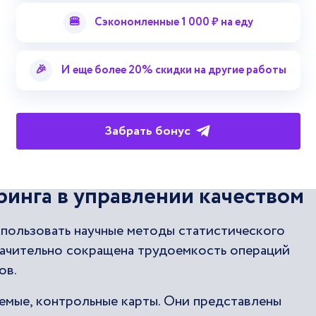
анализ рынка и маркетинг,
проектирование
и
🍔
Сэкономленные 1 000 ₽ на еду
ых, вспомогательных и управленческих процессо
 услуг / выполнение работ, внутренний контроль,
🎉
И еще более 20% скидки на другие работы
ние, установка и ввод в эксплуатацию, техническо
или переработка в конце полезного срока служб
е чаще всего используются в рамках инжиниринг
Забрать бонус
инга в управлении качеством
спользовать научные методы статистического
значительно сокращена трудоемкость операций
ов.
аемые, контрольные карты. Они представлены