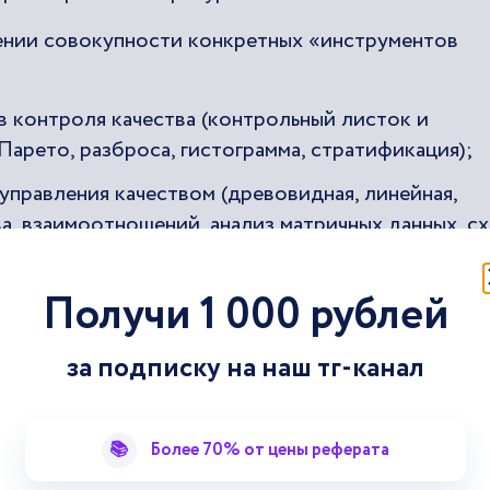
ении совокупности конкретных «инструментов
в контроля качества (контрольный листок и
Парето, разброса, гистограмма, стратификация);
управления качеством (древовидная, линейная,
а, взаимоотношений, анализ матричных данных, с
Получи 1 000 рублей
качеством (бенчмаркинг, функционально-стоимос
ва, анализ причин и последствий отказов, анализ
«ноль-дефектов» и «точно вовремя»);
за подписку на наш тг-канал
ды Тагути, «Шесть сигм», аппарат индексов
д «нечеткой логики»).
📚
Более 70% от цены реферата
инга качества находят применение на всех стади