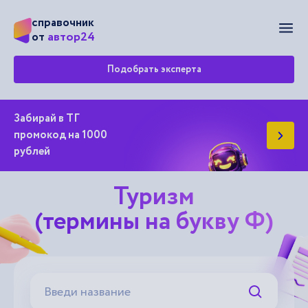
справочник
Мен
автор24
от
Подобрать эксперта
Забирай в ТГ
промокод на 1000
рублей
Туризм
(термины на букву Ф)
Искать