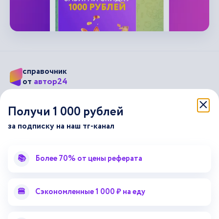
справочник
автор24
от
Подписывайся на наши соц. сети
Получи 1 000 рублей
за подписку на наш тг-канал
Научные статьи
Отзывы об Автор24
Лекторий
Последние статьи
📚
Более 70% от цены реферата
Методические указания
Помощь эксперта
Справочник терминов
Справочник рефератов
🍔
Сэкономленные 1 000 ₽ на еду
Статьи от экспертов
Поиск репетитора