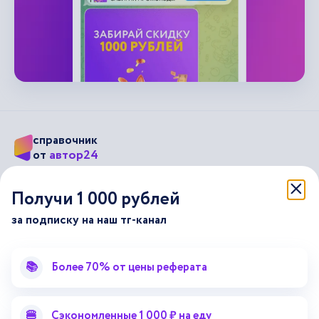
справочник
автор24
от
Подписывайся на наши соц. сети
Получи 1 000 рублей
за подписку на наш тг-канал
Научные статьи
Отзывы об Автор24
Лекторий
Последние статьи
📚
Более 70% от цены реферата
Методические указания
Помощь эксперта
Справочник терминов
Справочник рефератов
🍔
Сэкономленные 1 000 ₽ на еду