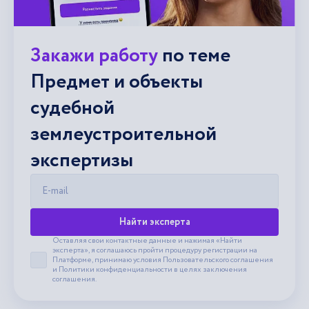
Закажи работу
по теме
Предмет и объекты
судебной
землеустроительной
экспертизы
E-mail
Найти эксперта
Оставляя свои контактные данные и нажимая «Найти
эксперта», я соглашаюсь пройти процедуру регистрации на
Платформе, принимаю условия
Пользовательского соглашения
Принять пользовательское соглашение
и
Политики конфиденциальности
в целях заключения
соглашения.