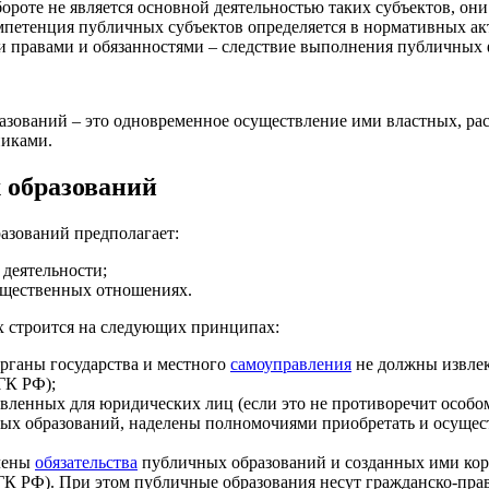
ороте не является основной деятельностью таких субъектов, он
мпетенция публичных субъектов определяется в нормативных ак
и правами и обязанностями – следствие выполнения публичных
азований – это одновременное осуществление ими властных, ра
никами.
 образований
азований предполагает:
деятельности;
бщественных отношениях.
х строится на следующих принципах:
рганы государства и местного
самоуправления
не должны извлек
 ГК РФ);
овленных для юридических лиц (если это не противоречит особом
х образований, наделены полномочиями приобретать и осуществ
ичены
обязательства
публичных образований и созданных ими ко
6 ГК РФ). При этом публичные образования несут гражданско-пр