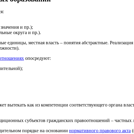
я:
значения и пр.);
ьные округа и пр.).
вные единицы, местная власть – понятия абстрактные. Реализаци
лжности).
отношениях
опосредуют:
нительной);
ет вытекать как из компетенции соответствующего органа власт
диционных субъектов гражданских правоотношений – частных л
ядительном порядке на основании
нормативного правового акта
(