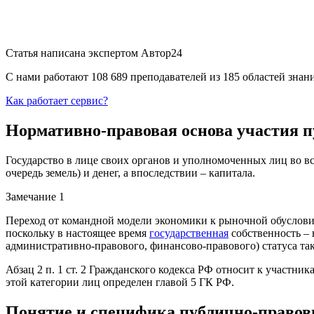
Статья написана экспертом
Автор24
С нами работают 108 689 преподавателей из 185 областей зна
Как работает сервис?
Нормативно-правовая основа участия 
Государство в лице своих органов и уполномоченных лиц во в
очередь земель) и денег, а впоследствии – капитала.
Замечание 1
Переход от командной модели экономики к рыночной обусловил
поскольку в настоящее время
государственная
собственность – 
административно-правового, финансово-правового) статуса та
Абзац 2 п. 1 ст. 2 Гражданского кодекса РФ относит к участн
этой категории лиц определен главой 5 ГК РФ.
Понятие и специфика публично-правов