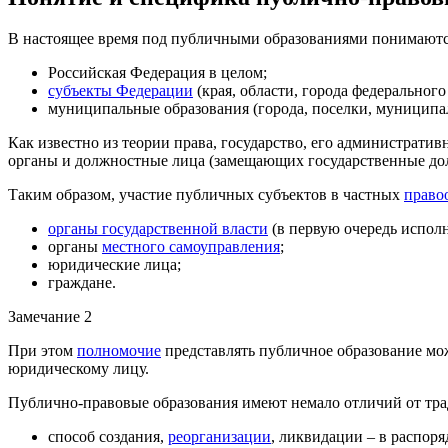
В настоящее время под публичными образованиями понимаютс
Российская Федерация в целом;
субъекты Федерации
(края, области, города федерального 
муниципальные образования (города, поселки, муниципал
Как известно из теории права, государство, его администрати
органы и должностные лица (замещающих государственные до
Таким образом, участие публичных субъектов в частных
право
органы государственной власти
(в первую очередь испол
органы
местного самоуправления
;
юридические лица;
граждане.
Замечание 2
При этом
полномочие
представлять публичное образование мож
юридическому лицу.
Публично-правовые образования имеют немало отличий от тра
способ создания,
реорганизации
, ликвидации – в распор