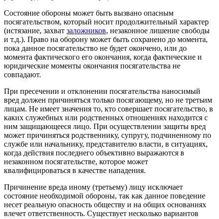
Состояние обороны может быть вызвано опасным
посягательством, который носит продолжительный характер
(истязание, захват
заложников
, незаконное лишение свободы
и т.д.). Право на оборону может быть сохранено до момента,
пока данное посягательство не будет окончено, или до
момента фактического его окончания, когда фактические и
юридические моменты окончания посягательства не
совпадают.
При пресечении и отклонении посягательства наносимый
вред должен причиняться только посягающему, но не третьим
лицам. Не имеет значения то, кто совершает посягательство, в
каких служебных или родственных отношениях находится с
ним защищающееся лицо. При осуществлении защиты вред
может причиняться родственнику, супругу, подчиненному по
службе или начальнику, представителю власти, в ситуациях,
когда действия последнего объективно выражаются в
незаконном посягательстве, которое может
квалифицироваться в качестве нападения.
Причинение вреда иному (третьему) лицу исключает
состояние необходимой обороны, так как данное поведение
несет реальную опасность обществу и на общих основаниях
влечет ответственность. Существует несколько вариантов