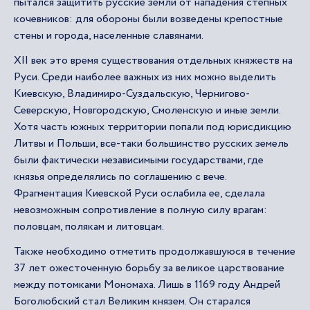
пытался защитить русские земли от нападения степных
кочевников: для обороны были возведены крепостные
стены и города, населенные славянами.
XII век это время существования отдельных княжеств на
Руси. Среди наиболее важных из них можно выделить
Киевскую, Владимиро-Суздальскую, Чернигово-
Северскую, Новгородскую, Смоленскую и иные земли.
Хотя часть южных территории попали под юрисдикцию
Литвы и Польши, все-таки большинство русских земель
были фактически независимыми государствами, где
князья определялись по соглашению с вече.
Фрагментация Киевской Руси ослабила ее, сделала
невозможным сопротивление в полную силу врагам:
половцам, полякам и литовцам.
Также необходимо отметить продолжавшуюся в течение
37 лет ожесточенную борьбу за великое царствование
между потомками Мономаха. Лишь в 1169 году Андрей
Боголюбский стал Великим князем. Он старался