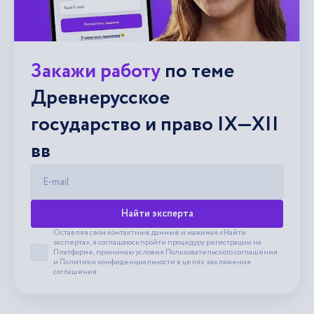
Закажи работу
по теме
Древнерусское
государство и право IX—XII
вв
E-mail
Найти эксперта
Оставляя свои контактные данные и нажимая «Найти
эксперта», я соглашаюсь пройти процедуру регистрации на
Платформе, принимаю условия
Пользовательского соглашения
Принять пользовательское соглашение
и
Политики конфиденциальности
в целях заключения
соглашения.