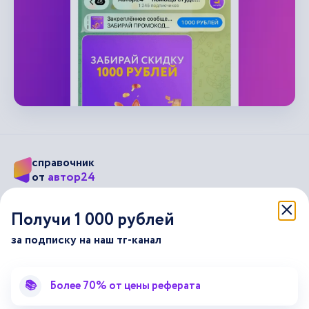
справочник
автор24
от
Подписывайся на наши соц. сети
Получи 1 000 рублей
за подписку на наш тг-канал
Научные статьи
Отзывы об Автор24
Лекторий
Последние статьи
📚
Более 70% от цены реферата
Методические указания
Помощь эксперта