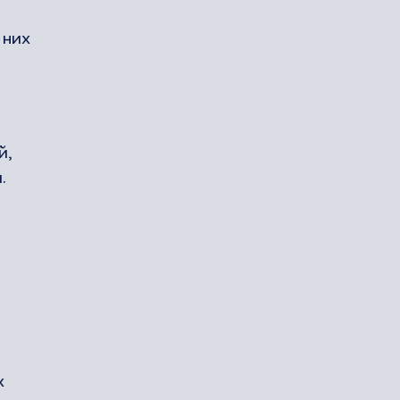
 них
й,
.
х