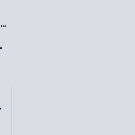
ти
х
о