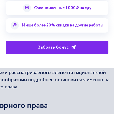
роработанный договор, обеспечивающий права и
воляет выстроить максимально эффективное и
🍔
Сэкономленные 1 000 ₽ на еду
еративное совершение сделок, и т.д.
вопросами составления и согласования договорны
🎉
И еще более 20% скидки на другие работы
й сфере, способны повлечь множество негативны
ско-правовых соглашений недействительными со
.
Забрать бонус
анского договорного права по своему содержан
ородных юридических норм, в связи с чем, для б
ики рассматриваемого элемента национальной
сообразным подробнее остановиться именно на
о права.
орного права