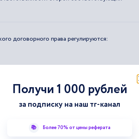
кого договорного права регулируются:
Получи 1 000 рублей
одотрасли гражданского права следует отметить
тем, что именно договоры чаще всего выступают
за подписку на наш тг-канал
твенных операций, в связи с чем активно
кой и иной экономической деятельности, в том
одействия.
📚
Более 70% от цены реферата