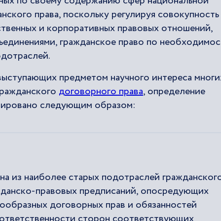
ных по своему содержанию сфер национальной
нского права, поскольку регулируя совокупность
ственных и корпоративных правовых отношений,
ъединениями, гражданское право по необходимос
одотраслей.
 выступающих предметом научного интереса многи
гражданского
договорного права
, определение
лировано следующим образом:
на из наиболее старых подотраслей гражданског
жданско-правовых предписаний, опосредующих
нообразных договорных прав и обязанностей
 ответственности сторон соответствующих