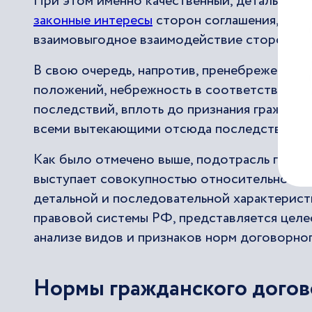
При этом именно качественный, детально п
законные интересы
сторон соглашения, поз
взаимовыгодное взаимодействие сторон, оп
В свою очередь, напротив, пренебрежение 
положений, небрежность в соответствующе
последствий, вплоть до признания граждан
всеми вытекающими отсюда последствиями
Как было отмечено выше, подотрасль гражд
выступает совокупностью относительно одн
детальной и последовательной характерист
правовой системы РФ, представляется целе
анализе видов и признаков норм договорног
Нормы гражданского догов