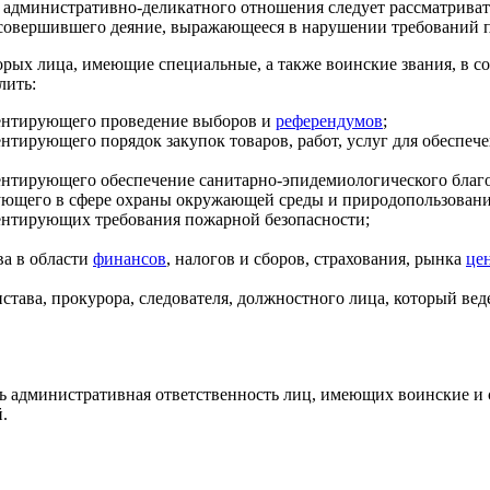
я административно-деликатного отношения следует рассматриват
о совершившего деяние, выражающееся в нарушении требований 
рых лица, имеющие специальные, а также воинские звания, в со
лить:
ментирующего проведение выборов и
референдумов
;
нтирующего порядок закупок товаров, работ, услуг для обеспе
ентирующего обеспечение санитарно-эпидемиологического благ
ующего в сфере охраны окружающей среды и природопользовани
ентирующих требования пожарной безопасности;
ва в области
финансов
, налогов и сборов, страхования, рынка
це
става, прокурора, следователя, должностного лица, который ве
нь административная ответственность лиц, имеющих воинские и 
.