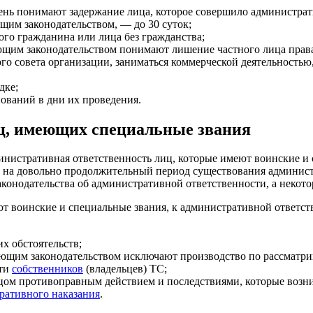
ень понимают задержание лица, которое совершило администрати
щим законодательством, — до 30 суток;
го гражданина или лица без гражданства;
вующим законодательством понимают лишение частного лица пра
ного совета организации, заниматься коммерческой деятельность
дке;
ований в дни их проведения.
ц, имеющих специальные звания
министративная ответственность лиц, которые имеют воинские и
 на довольно продолжительный период существования администр
конодательства об административной ответственности, а некото
ют воинские и специальные звания, к административной ответс
х обстоятельств;
вующим законодательством исключают производство по рассматри
сти
собственников
(владельцев) ТС;
м противоправным действием и последствиями, которые возни
ративного наказания
.