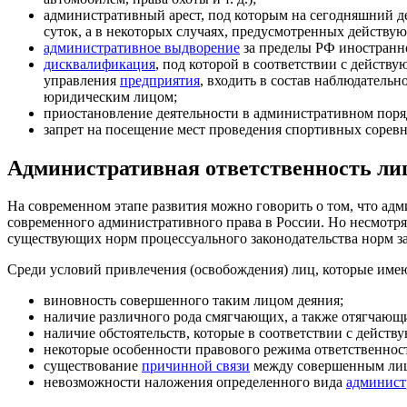
административный арест, под которым на сегодняшний д
суток, а в некоторых случаях, предусмотренных действую
административное выдворение
за пределы РФ иностранно
дисквалификация
, под которой в соответствии с дейст
управления
предприятия
, входить в состав наблюдатель
юридическим лицом;
приостановление деятельности в административном поря
запрет на посещение мест проведения спортивных соревн
Административная ответственность ли
На современном этапе развития можно говорить о том, что ад
современного административного права в России. Но несмотря
существующих норм процессуального законодательства норм за
Среди условий привлечения (освобождения) лиц, которые име
виновность совершенного таким лицом деяния;
наличие различного рода смягчающих, а также отягчающи
наличие обстоятельств, которые в соответствии с дейст
некоторые особенности правового режима ответственно
существование
причинной связи
между совершенным лицо
невозможности наложения определенного вида
админист