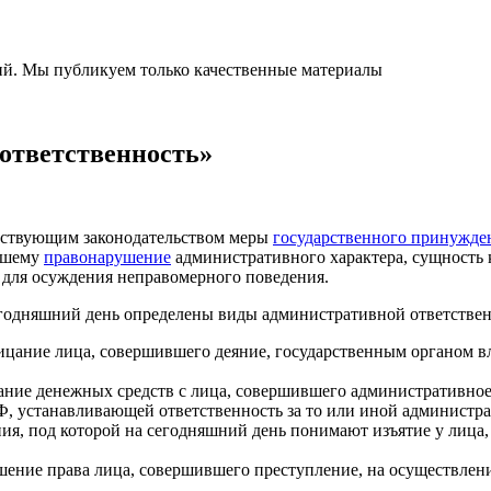
ний. Мы публикуем только качественные материалы
ответственность»
ействующим законодательством меры
государственного принужде
вшему
правонарушение
административного характера, сущность
а для осуждения неправомерного поведения.
годняшний день определены виды административной ответственн
цание лица, совершившего деяние, государственным органом вл
ие денежных средств с лица, совершившего административное 
, устанавливающей ответственность за то или иной администр
я, под которой на сегодняшний день понимают изъятие у лица,
ение права лица, совершившего преступление, на осуществлени