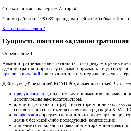
Статья написана экспертом
Автор24
С нами работают 108 689 преподавателей из 185 областей зна
Как работает сервис?
Сущность понятия «административная 
Определение 1
Административная ответственность - это предусмотренные д
административно-процессуальными нормами к лицу, соверши
правоограничений
как личного, так и материального характер
Действующей редакцией КОАП РФ, а именно статьей 3.2 на се
предупреждение
, под которым понимают выносимое пори
действующим законодательством.
административный штраф, под которым понимают взыскан
соответствии со статьей действующей редакции КОАП РФ
конфискация
предмета административного правонарушени
деяния без какой-либо последующей компенсации;
лишение специального права, под которым понимают лиш
автомобилем, права охоты и т. д.);