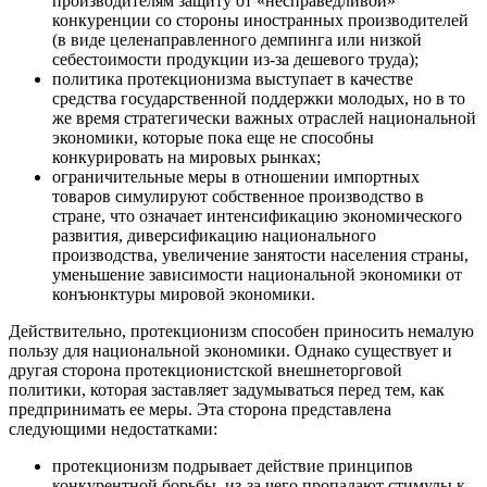
производителям защиту от «несправедливой»
конкуренции со стороны иностранных производителей
(в виде целенаправленного демпинга или низкой
себестоимости продукции из-за дешевого труда);
политика протекционизма выступает в качестве
средства государственной поддержки молодых, но в то
же время стратегически важных отраслей национальной
экономики, которые пока еще не способны
конкурировать на мировых рынках;
ограничительные меры в отношении импортных
товаров симулируют собственное производство в
стране, что означает интенсификацию экономического
развития, диверсификацию национального
производства, увеличение занятости населения страны,
уменьшение зависимости национальной экономики от
конъюнктуры мировой экономики.
Действительно, протекционизм способен приносить немалую
пользу для национальной экономики. Однако существует и
другая сторона протекционистской внешнеторговой
политики, которая заставляет задумываться перед тем, как
предпринимать ее меры. Эта сторона представлена
следующими недостатками:
протекционизм подрывает действие принципов
конкурентной борьбы, из-за чего пропадают стимулы к