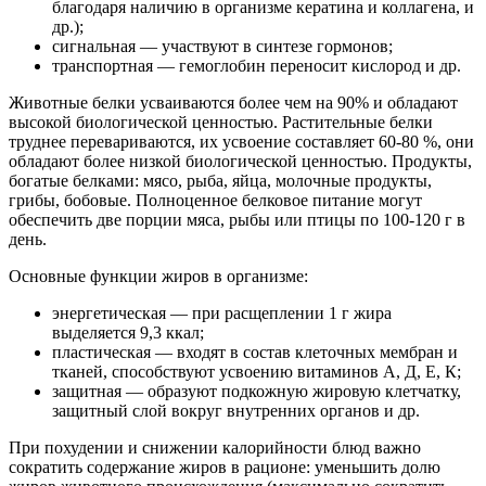
благодаря наличию в организме кератина и коллагена, и
др.);
сигнальная — участвуют в синтезе гормонов;
транспортная — гемоглобин переносит кислород и др.
Животные белки усваиваются более чем на 90% и обладают
высокой биологической ценностью. Растительные белки
труднее перевариваются, их усвоение составляет 60-80 %, они
обладают более низкой биологической ценностью. Продукты,
богатые белками: мясо, рыба, яйца, молочные продукты,
грибы, бобовые. Полноценное белковое питание могут
обеспечить две порции мяса, рыбы или птицы по 100-120 г в
день.
Основные функции жиров в организме:
энергетическая — при расщеплении 1 г жира
выделяется 9,3 ккал;
пластическая — входят в состав клеточных мембран и
тканей, способствуют усвоению витаминов А, Д, Е, К;
защитная — образуют подкожную жировую клетчатку,
защитный слой вокруг внутренних органов и др.
При похудении и снижении калорийности блюд важно
сократить содержание жиров в рационе: уменьшить долю