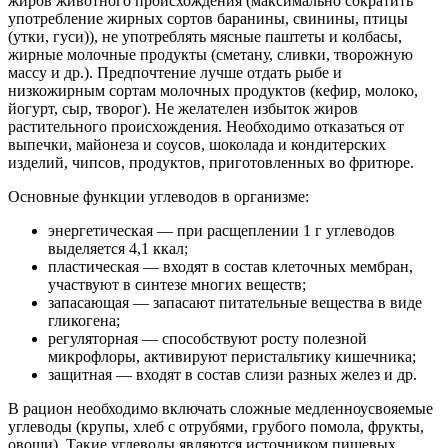
жиров животного происхождения (максимально сократить
употребление жирных сортов баранины, свинины, птицы
(утки, гуси)), не употреблять мясные паштеты и колбасы,
жирные молочные продукты (сметану, сливки, творожную
массу и др.). Предпочтение лучше отдать рыбе и
низкожирным сортам молочных продуктов (кефир, молоко,
йогурт, сыр, творог). Не желателен избыток жиров
растительного происхождения. Необходимо отказаться от
выпечки, майонеза и соусов, шоколада и кондитерских
изделий, чипсов, продуктов, приготовленных во фритюре.
Основные функции углеводов в организме:
энергетическая — при расщеплении 1 г углеводов
выделяется 4,1 ккал;
пластическая — входят в состав клеточных мембран,
участвуют в синтезе многих веществ;
запасающая — запасают питательные вещества в виде
гликогена;
регуляторная — способствуют росту полезной
микрофлоры, активируют перистальтику кишечника;
защитная — входят в состав слизи разных желез и др.
В рацион необходимо включать сложные медленноусвояемые
углеводы (крупы, хлеб с отрубями, грубого помола, фрукты,
овощи). Такие углеводы являются источником пищевых