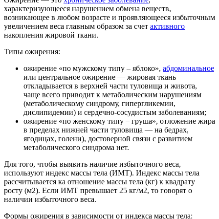
характеризующееся нарушением обмена веществ,
возникающее в любом возрасте и проявляющееся избыточным
увеличением веса главным образом за счет
активного
накопления жировой ткани.
Типы ожирения:
ожирение «по мужскому типу – яблоко»,
абдоминальное
или центральное ожирение — жировая ткань
откладывается в верхней части туловища и живота,
чаще всего приводит к метаболическим нарушениям
(метаболическому синдрому, гипергликемии,
дислипидемии) и сердечно-сосудистым заболеваниям;
ожирение «по женскому типу – груша», отложение жира
в пределах нижней части туловища — на бедрах,
ягодицах, голени), достоверной связи с развитием
метаболического синдрома нет.
Для того, чтобы выявить наличие избыточного веса,
используют индекс массы тела (ИМТ). Индекс массы тела
рассчитывается ка отношение массы тела (кг) к квадрату
росту (м2). Если ИМТ превышает 25 кг/м2, то говорят о
наличии избыточного веса.
Формы ожирения в зависимости от индекса массы тела: