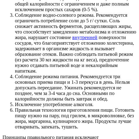
общей калорийности с ограничением и даже полным
исключением простых сахаров (0-5 %).
Соблюдение водно-солевого режима. Рекомендуется
ограничить потребление соли до 5 г/ сутки. Соль
снижает активность ферментов, расщепляющих жиры,
что способствует замедлению метаболизма и отложению
жира, нарушает состояние
внутренней
поверхности
сосудов, что благоприятствует отложению холестерина,
задерживает в организме жидкость и вызывает
образование отеков. Важно соблюдать питьевой режим
(из расчета 30 мл жидкости на кг веса), предпочтение
нужно отдавать питьевой воде и некалорийным
напиткам.
Соблюдение режима питания. Рекомендуется три
основных приема пищи и 1-3 перекуса в день. Нельзя
допускать переедание. Ужинать рекомендуется не
позднее, чем за 3-4 часа до сна. Основными по
калорийности должны быть завтрак и обед.
Исключение употребление алкоголя.
Правильная технология приготовления пищи. Готовить
пищу нужно на пару, под грилем, в микроволновке, без
жира, маргарина, кулинарного жира. Продукты лучше
отваривать, запекать, тушить.
Принципы правильного питания исключают