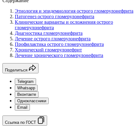
Содержание
Этиология и эпидемиология острого гломерулонефрита
Патогенез острого гломерулонефрита
Клинические варианты и осложнения острого
гломерулонефрита
Диагностика гломерулонефрита
Лечение острого гломерулонефрита
Профилактика острого гломерулонефрита
Хронический гломерулонефрит
Лечение хронического гломерулонефрита
Поделиться
Telegram
Whatsapp
Вконтакте
Одноклассники
Email
Ссылка по ГОСТ