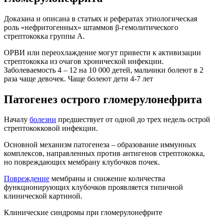
Доказана и описана в статьях и рефератах этиологическая
роль «нефритогенных» штаммов β-гемолитического
стрептококка группы А.
ОРВИ или переохлаждение могут привести к активизации
стрептококка из очагов хронической инфекции.
Заболеваемость 4 – 12 на 10 000 детей, мальчики болеют в 2
раза чаще девочек. Чаще болеют дети 4-7 лет
Патогенез острого гломерулонефрита
Началу
болезни
предшествует от одной до трех недель острой
стрептококковой инфекции.
Основной механизм патогенеза – образование иммунных
комплексов, направленных против антигенов стрептококка,
но повреждающих мембрану клубочков почек.
Повреждение
мембраны и снижение количества
функционирующих клубочков проявляется типичной
клинической картиной.
Клинические синдромы при гломерулонефрите