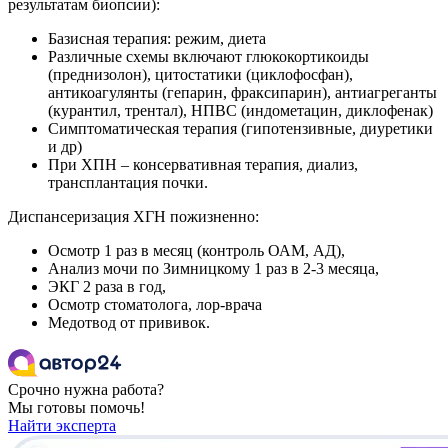
результатам биопсии):
Базисная терапия: режим, диета
Различные схемы включают глюкокортикоиды
(преднизолон), цитостатики (циклофосфан),
антикоагулянты (гепарин, фраксипарин), антиагреганты
(курантил, трентал), НПВС (индометацин, диклофенак)
Симптоматическая терапия (гипотензивные, диуретики
и др)
При ХПН – консервативная терапия, диализ,
трансплантация почки.
Диспансеризация ХГН пожизненно:
Осмотр 1 раз в месяц (контроль ОАМ, АД),
Анализ мочи по Зимницкому 1 раз в 2-3 месяца,
ЭКГ 2 раза в год,
Осмотр стоматолога, лор-врача
Медотвод от прививок.
Срочно нужна работа?
Мы готовы помочь!
Найти эксперта