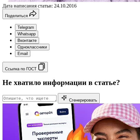
Дата написания статьи: 24.10.2016
Поделиться
Telegram
Whatsapp
Вконтакте
Одноклассники
Email
Ссылка по ГОСТ
Не хватило информации в статье?
Сгенерировать