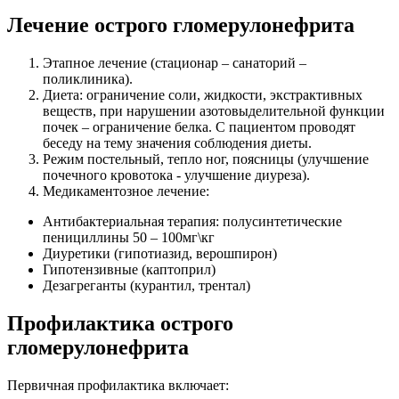
Лечение острого гломерулонефрита
Этапное лечение (стационар – санаторий –
поликлиника).
Диета: ограничение соли, жидкости, экстрактивных
веществ, при нарушении азотовыделительной функции
почек – ограничение белка. С пациентом проводят
беседу на тему значения соблюдения диеты.
Режим постельный, тепло ног, поясницы (улучшение
почечного кровотока - улучшение диуреза).
Медикаментозное лечение:
Антибактериальная терапия: полусинтетические
пенициллины 50 – 100мг\кг
Диуретики (гипотиазид, верошпирон)
Гипотензивные (каптоприл)
Дезагреганты (курантил, трентал)
Профилактика острого
гломерулонефрита
Первичная профилактика включает: