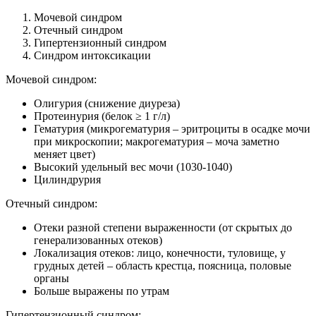
Мочевой синдром
Отечный синдром
Гипертензионный синдром
Синдром интоксикации
Мочевой синдром:
Олигурия (снижение диуреза)
Протеинурия (белок ≥ 1 г/л)
Гематурия (микрогематурия – эритроциты в осадке мочи
при микроскопии; макрогематурия – моча заметно
меняет цвет)
Высокий удельный вес мочи (1030-1040)
Цилиндрурия
Отечный синдром:
Отеки разной степени выраженности (от скрытых до
генерализованных отеков)
Локализация отеков: лицо, конечности, туловище, у
грудных детей – область крестца, поясница, половые
органы
Больше выражены по утрам
Гипертензионный синдром: