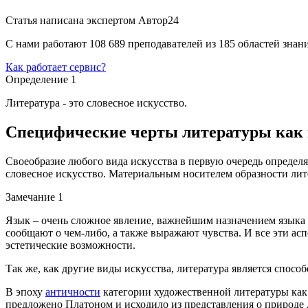
Статья написана экспертом
Автор24
С нами работают 108 689 преподавателей из 185 областей зна
Как работает сервис?
Определение 1
Литература - это словесное искусство.
Специфические черты литературы как 
Своеобразие любого вида искусства в первую очередь определяе
словесное искусство. Материальным носителем образности лите
Замечание 1
Язык – очень сложное явление, важнейшим назначением языка
сообщают о чем-либо, а также выражают чувства. И все эти а
эстетические возможности.
Так же, как другие виды искусства, литература является спосо
В эпоху
античности
категории художественной литературы как
предложено Платоном и исходило из представления о природе д