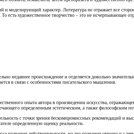
ий и моделирующий характер. Литература не отражает все сторо
 То есть художественное творчество – это не исчерпывающее от
льно недавнее происхождение и отделяется довольно значительн
ется в связи с особенностями писательского мышления.
ественного опыта автора в произведении искусства, отражающе
вечающего определенным эстетическим, а также философским п
ельность с точки зрения бескомпромиссных рекомендаций и высо
тателе определенную оценку реальности.
сса познания действительности, но это познание связано и с тем