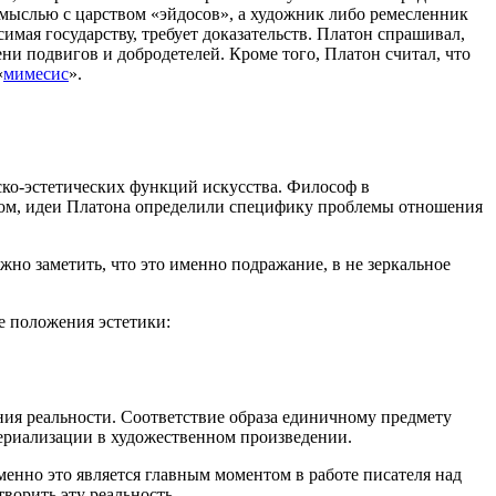
я мыслью с царством «эйдосов», а художник либо ремесленник
мая государству, требует доказательств. Платон спрашивал,
ни подвигов и добродетелей. Кроме того, Платон считал, что
«
мимесис
».
ко-эстетических функций искусства. Философ в
азом, идеи Платона определили специфику проблемы отношения
но заметить, что это именно подражание, в не зеркальное
ые положения эстетики:
ния реальности. Соответствие образа единичному предмету
атериализации в художественном произведении.
енно это является главным моментом в работе писателя над
ворить эту реальность.