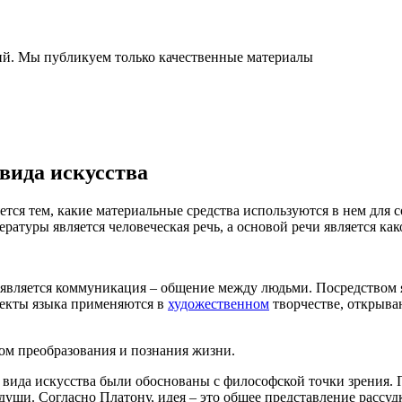
ний. Мы публикуем только качественные материалы
вида искусства
тся тем, какие материальные средства используются в нем для с
ратуры является человеческая речь, а основой речи является ка
 является коммуникация – общение между людьми. Посредством я
спекты языка применяются в
художественном
творчестве, открыва
бом преобразования и познания жизни.
 вида искусства были обоснованы с философской точки зрения. 
уши. Согласно Платону, идея – это общее представление рассуд