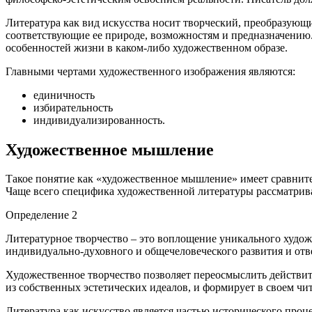
Литература как вид искусства носит творческий, преобразующ
соответствующие ее природе, возможностям и предназначению.
особенностей жизни в каком-либо художественном образе.
Главными чертами художественного изображения являются:
единичность
избирательность
индивидуализированность.
Художественное мышление
Такое понятие как «художественное мышление» имеет сравните
Чаще всего специфика художественной литературы рассматрива
Определение 2
Литературное творчество – это воплощение уникального худож
индивидуально-духовного и общечеловеческого развития и от
Художественное творчество позволяет переосмыслить действит
из собственных эстетических идеалов, и формирует в своем чи
Литература как искусство является частью исторического проце