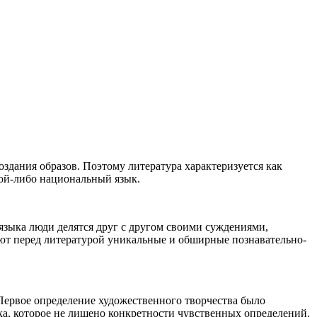
оздания образов. Поэтому литература характеризуется как
кой-либо национальный язык.
зыка люди делятся друг с другом своими суждениями,
ют перед литературой уникальные и обширные познавательно-
Первое определение художественного творчества было
ка, которое не лишено конкретности чувственных определений.