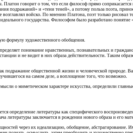
ы. Платон говорит о том, что если философ прямо соприкасаетс
ия подражаний» и «тени теней», а потому польза поэта, приноси
е возглавлял войско. По мнению Платона, поэт только рисовал те
 идеального государства. Философом было разработано понятие 
ную формулу художественного обобщения.
ределяет понимание нравственных, познавательных и гражданс
станции и не видит в них образа действительности. Таким обр
ак подражание общественной жизни и человеческой природе. Важ
учившегося на самом деле, а воплощение того, что возможно.
ь на мысли о миметическом характере искусства, определили главн
яется определение литературы как специфического воспроизведе
адача литературы заключается в рождении нового образа и его м
щностей через их идеализацию, обобщение, абстрагирование. Им
ен познать, осмыслить, затем преобразить и художественно прет