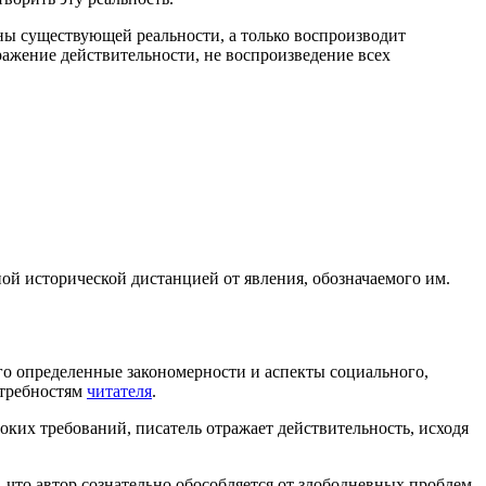
ны существующей реальности, а только воспроизводит
ражение действительности, не воспроизведение всех
ой исторической дистанцией от явления, обозначаемого им.
го определенные закономерности и аспекты социального,
отребностям
читателя
.
ких требований, писатель отражает действительность, исходя
, что автор сознательно обособляется от злободневных проблем.