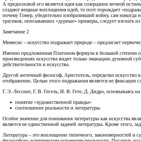
А предосновой его является идея как созерцание вечной истин
создают вещные воплощения идей, то поэт порождает «подражан
почему Гомер, убедительно изобразивший войну, сам никогда н
трагиков, описывавших «дурные» примеры, следует изгнать из
Замечание 2
Мимесис – искусство подражает природе – предлагает первич
Именно предложенная Платоном формула в большой степени оп
произведениях искусства видит только эманацию духовной суб
действительности и искусства.
Другой античный философ, Аристотель, определял искусство к
отображение. Целью этого подражания является не фиксация сл
Г. Э. Лессинг, Г. В. Гегель, И. В. Гете, Д. Дидро, основываяс
понятие «художественной правды»
соотношение реальности и литературы.
Особое значение для понимания литературы как искусства явл
является не единственной задачей литературы. Кроме этого, з
Литература – это воплощение типичного, закономерностей и су
философско-эстетическим освоением реальности. Писатель долж