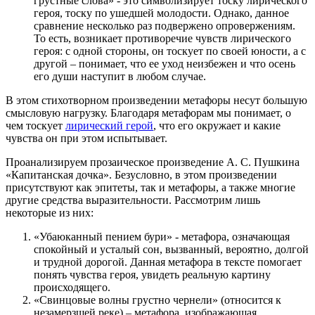
грустные слова» - это символизирует тоску лирического
героя, тоску по ушедшей молодости. Однако, данное
сравнение несколько раз подвержено опровержениям.
То есть, возникает противоречие чувств лирического
героя: с одной стороны, он тоскует по своей юности, а с
другой – понимает, что ее уход неизбежен и что осень
его души наступит в любом случае.
В этом стихотворном произведении метафоры несут большую
смысловую нагрузку. Благодаря метафорам мы понимает, о
чем тоскует
лирический герой
, что его окружает и какие
чувства он при этом испытывает.
Проанализируем прозаическое произведение А. С. Пушкина
«Капитанская дочка». Безусловно, в этом произведении
присутствуют как эпитеты, так и метафоры, а также многие
другие средства выразительности. Рассмотрим лишь
некоторые из них:
«Убаюканный пением бури» - метафора, означающая
спокойный и усталый сон, вызванный, вероятно, долгой
и трудной дорогой. Данная метафора в тексте помогает
понять чувства героя, увидеть реальную картину
происходящего.
«Свинцовые волны грустно чернели» (относится к
незамерзшей реке) – метафора, изображающая