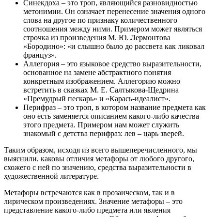
Синекдоха – это троп, являющийся разновидностью
метонимии. Он означает перенесение значения одного
слова на другое по признаку количественного
соотношения между ними. Примером может являться
строчка из произведения М. Ю. Лермонтова
«Бородино»: «и слышно было до рассвета как ликовал
француз».
Аллегория – это языковое средство выразительности,
основанное на замене абстрактного понятия
конкретным изображением. Аллегорию можно
встретить в сказках М. Е. Салтыкова-Щедрина
«Премудрый пескарь» и «Карась-идеалист».
Перифраз – это троп, в котором название предмета как
оно есть заменяется описанием какого-либо качества
этого предмета. Примером нам может служить
знакомый с детства перифраз: лев – царь зверей.
Таким образом, исходя из всего вышеперечисленного, мы
выяснили, каковы отличия метафоры от любого другого,
схожего с ней по значению, средства выразительности в
художественной литературе.
Метафоры встречаются как в прозаическом, так и в
лирическом произведениях. Значение метафоры – это
представление какого-либо предмета или явления