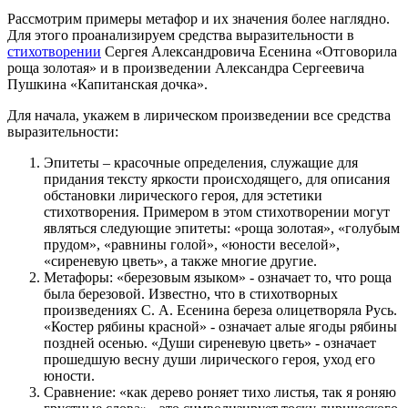
Рассмотрим примеры метафор и их значения более наглядно.
Для этого проанализируем средства выразительности в
стихотворении
Сергея Александровича Есенина «Отговорила
роща золотая» и в произведении Александра Сергеевича
Пушкина «Капитанская дочка».
Для начала, укажем в лирическом произведении все средства
выразительности:
Эпитеты – красочные определения, служащие для
придания тексту яркости происходящего, для описания
обстановки лирического героя, для эстетики
стихотворения. Примером в этом стихотворении могут
являться следующие эпитеты: «роща золотая», «голубым
прудом», «равнины голой», «юности веселой»,
«сиреневую цветь», а также многие другие.
Метафоры: «березовым языком» - означает то, что роща
была березовой. Известно, что в стихотворных
произведениях С. А. Есенина береза олицетворяла Русь.
«Костер рябины красной» - означает алые ягоды рябины
поздней осенью. «Души сиреневую цветь» - означает
прошедшую весну души лирического героя, уход его
юности.
Сравнение: «как дерево роняет тихо листья, так я роняю