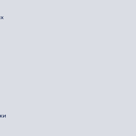
их
ки