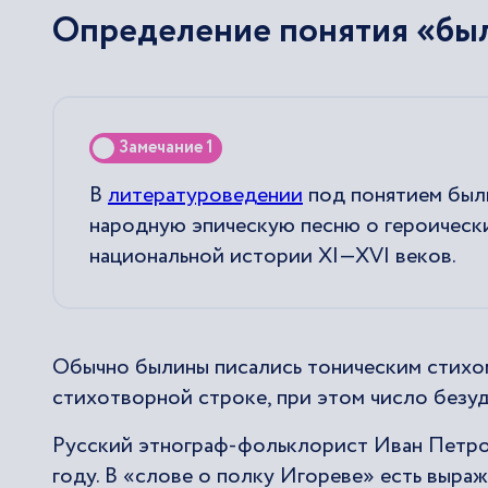
Определение понятия «бы
Замечание 1
В
литературоведении
под понятием был
народную эпическую песню о героическ
национальной истории XI—XVI веков.
Обычно былины писались тоническим стихом
стихотворной строке, при этом число безуд
Русский этнограф-фольклорист Иван Петров
году. В «слове о полку Игореве» есть выр