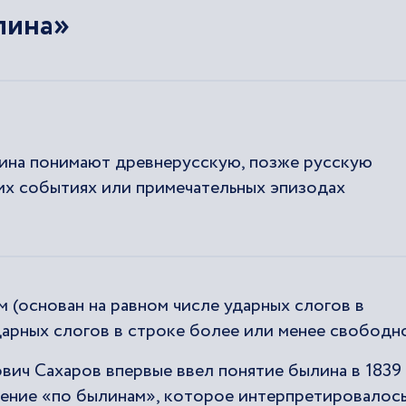
лина»
ина понимают древнерусскую, позже русскую
их событиях или примечательных эпизодах
 (основан на равном числе ударных слогов в
арных слогов в строке более или менее свободно
ич Сахаров впервые ввел понятие былина в 1839
ажение «по былинам», которое интерпретировалос