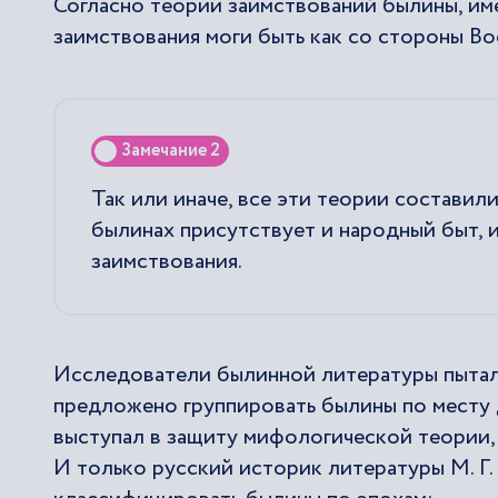
Согласно теории заимствований былины, и
заимствования моги быть как со стороны Вос
Замечание 2
Так или иначе, все эти теории состави
былинах присутствует и народный быт, и
заимствования.
Исследователи былинной литературы пытал
предложено группировать былины по месту д
выступал в защиту мифологической теории, 
И только русский историк литературы М. Г.