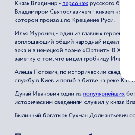
Князь Владимир -
персонаж
русского былинн
Владимиром Святославичем - князем новгоро
котором произошло Крещение Руси.
Илья Муромец - один из главных героев дре
воплощающий общий народный идеал героя-в
века и в немецкой поэме «Ортнит». В XVI в
заметку о том, что видел гробницу Ильи М
Алёша Попович, по историческим сведениям,
службу в Киев и погиб в битве на реке Калке
Дунай Иванович один из
популярнейших
бог
историческим сведениям служил у князя Вл
Былинный богатырь Сухман Долмантьевич со