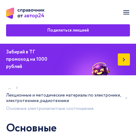
Мен
Поделиться лекцией
Забирай в ТГ
промокод на 1000
рублей
Показать больше хлебных крошек
...
Лекционные и методические материалы по электронике,
электротехнике, радиотехнике
Основные электромагнитные соотношения
Основные