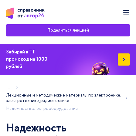
Мен
Поделиться лекцией
Забирай в ТГ
промокод на 1000
рублей
Показать больше хлебных крошек
...
Лекционные и методические материалы по электронике,
электротехнике, радиотехнике
Надежность электрооборудования
Надежность