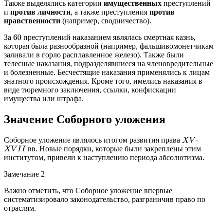
Также выделялись категории
имущественных
преступлений
и
против личности
, а также преступления
против
нравственности
(например, сводничество).
За
преступлений наказанием являлась смертная казнь,
60
которая была разнообразной (например, фальшивомонетчикам
заливали в горло расплавленное железо). Также были
телесные наказания, подразделявшиеся на членовредительные
и болезненные. Бесчестящие наказания применялись к лицам
знатного происхождения. Кроме того, имелись наказания в
виде тюремного заключения, ссылки, конфискации
имущества или штрафа.
Значение Соборного уложения
Соборное уложение являлось итогом развития права
-
X
V
вв. Новые порядки, которые были закреплены этим
X
V
I
I
институтом, привели к наступлению периода абсолютизма.
Замечание 2
Важно отметить, что Соборное уложение впервые
систематизировало законодательство, разграничив право по
отраслям.