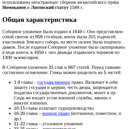
использованы иностранные: сборник византийского права
Номоканон
и
Литовский статут
г.
1588
Общая характеристика
Соборное уложение было издано в
г. Оно представляло
1649
собой свиток из
столбцов, внизу были
подписей
959
315
участников Земского собора, на месте склеек были подписи
дьяков. После издания Соборное уложение было скопировано
в виде книги, в
г. оно дважды издавалось тиражом по
1650
экземпляров.
1200
В Соборном уложении
глав и
статей. Перед главами
25
967
составлено оглавление. Главы можно разделить на
частей:
5
-
главы –
государственное
право. Включает в себя
1
9
защиту государя и церкви, честь двора, запрещается
подделка государственных документов, монет и пр.
Сюда же входит устав военной службы, законы о
выкупе пленных.
-
главы излагают судопроизводство
10
15
-
главы –
вещное право
(вотчинное, поместное, и
16
20
др.)
-
главы – уголовное уложение
21
22
-
главы – дополнительные