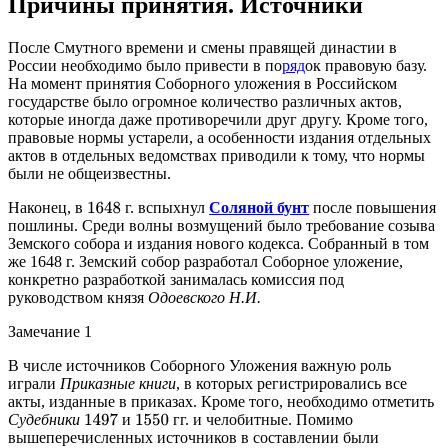
Причины принятия. Источники
После Смутного времени и смены правящей династии в
России необходимо было привести в по
ряд
ок правовую базу.
На момент принятия Соборного уложения в Российском
государстве было огромное количество различных актов,
которые иногда даже противоречили друг другу. Кроме того,
правовые нормы устарели, а особенности издания отдельных
актов в отдельных ведомствах приводили к тому, что нормы
были не общеизвестны.
Наконец, в
г. вспыхнул
Соляной бунт
после повышения
1648
пошлины. Среди волны возмущений было требование созыва
Земского собора и издания нового кодекса. Собранный в том
же 1648 г. Земский собор разработал Соборное уложение,
конкретно разработкой занималась комиссия под
руководством князя
Одоевского Н.И.
Замечание 1
В числе источников Соборного Уложения важную роль
играли
Приказные книги
, в которых регистрировались все
акты, изданные в приказах. Кроме того, необходимо отметить
Судебники
и
гг. и челобитные. Помимо
1497
1550
вышеперечисленных источников в составлении были