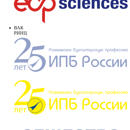
ВАК
РИНЦ