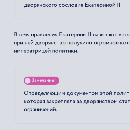
дворянского сословия Екатериной II.
Время правления Екатерины II называют «з
при ней дворянство получило огромное кол
императрицей политики.
Замечание 1
Определяющим документом этой политик
которая закрепляла за дворянством ста
ограничений.