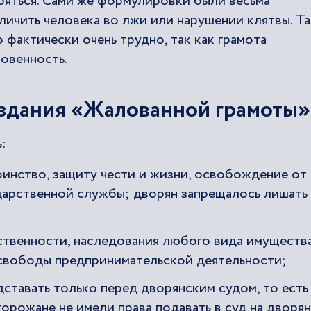
иряться. Сами же формулировки были весьма
личить человека во лжи или нарушении клятвы. Т
 фактически очень трудно, так как грамота
овенность.
здания «Жалованной грамоты»
:
оинство, защиту чести и жизни, освобождение от
ударственной службы; дворян запрещалось лишать
ственности, наследования любого вида имуществ
, свободы предпринимательской деятельности;
дставать только перед дворянским судом, то есть
горожане не имели права подавать в суд на дворян