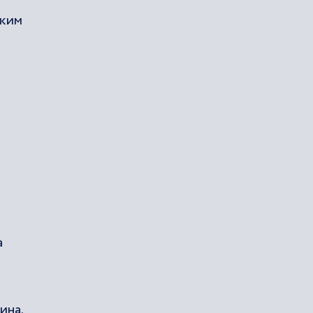
аким
а
ина.