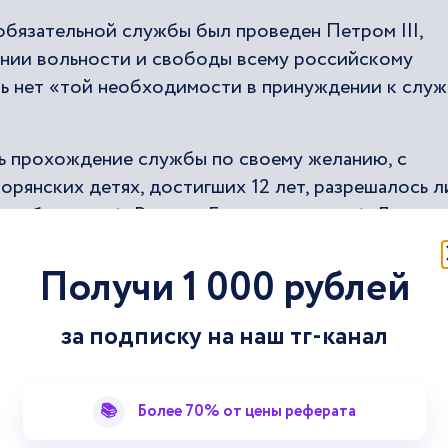
бязательной службы был проведен Петром III,
вании вольности и свободы всему российскому
рь нет «той необходимости в принуждении к служ
 прохождение службы по своему желанию, с
ворянских детях, достигших 12 лет, разрешалось 
ут обучаться (в России, Европе или дома). Дворян
ко Екатерине не понравились положения докумен
ссию для пересмотра этого закона. Она полагала,
Получи 1 000 рублей
 свободу дворян.
за подписку на наш тг-канал
янству»
📚
Более 70% от цены реферата
– «Грамота на права, вольности и преимущества