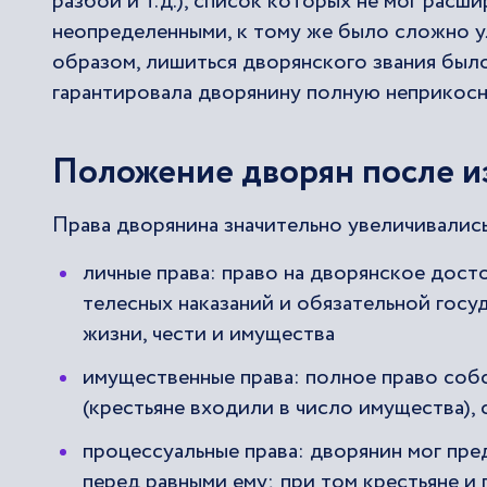
разбой и т.д.), список которых не мог расш
неопределенными, к тому же было сложно у
образом, лишиться дворянского звания было
гарантировала дворянину полную неприкосн
Положение дворян после и
Права дворянина значительно увеличивались
личные права: право на дворянское дост
телесных наказаний и обязательной гос
жизни, чести и имущества
имущественные права: полное право соб
(крестьяне входили в число имущества)
процессуальные права: дворянин мог пре
перед равными ему; при том крестьяне и 