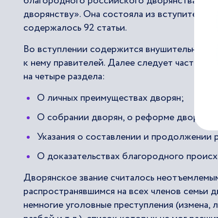
благородного российского дворянства» - б
дворянству». Она состояла из вступительно
содержалось 92 статьи.
Во вступлении содержится внушительный тек
к нему правителей. Далее следует часть с п
на четыре раздела:
О личных преимуществах дворян;
О собрании дворян, о реформе дворянск
Указания о составлении и продолжении 
О доказательствах благородного проис
Дворянское звание считалось неотъемлемым
распространявшимся на всех членов семьи 
немногие уголовные преступления (измена, 