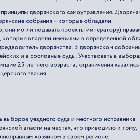
ы принципы дворянского самоуправления. Дворяна
орянские собрания – которые обладали
 они могли подавать проекты императору) правам
, которые владели имениями в определенной обл
 предводитель дворянства. В дворянском собрани
йских и в сословные суды. Участвовать в выбора
игшие 25-летнего возраста; ограничения казались
церского звания.
 выборов уездного суда и местного исправника
янской власти на местах, что приводило к тому,
лноправным хозяином в своем регионе.