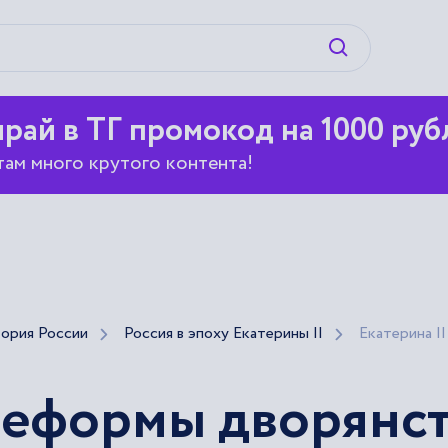
Искать
рай в ТГ промокод на 1000 руб
там много крутого контента!
ория России
Россия в эпоху Екатерины II
Екатерина I
 реформы дворянс