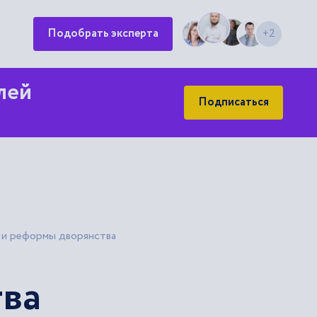
Подобрать эксперта
+2
лей
Подписаться
I и реформы дворянства
тва