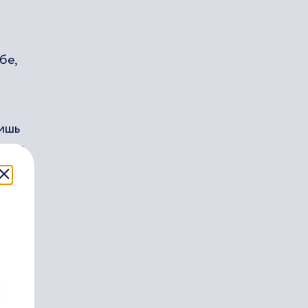
бе,
лишь
ство
та,
 что