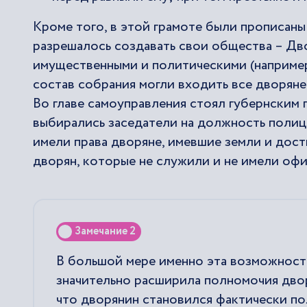
Кроме того, в этой грамоте были прописан
разрешалось создавать свои общества – Дв
имущественными и политическими (например,
состав собрания могли входить все дворяне
Во главе самоуправления стоял губернским
выбирались заседатели на должность полице
имели права дворяне, имевшие земли и дост
дворян, которые не служили и не имели офи
Замечание 2
В большой мере именно эта возможность
значительно расширила полномочия двор
что дворянин становился фактически по