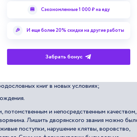
ольше известный под названием «Жалованная гра
го манифеста и четырех разделов, в которых
🍔
Сэкономленные 1 000 ₽ на еду
ст о величии России, заслугах дворянства, мило
🎉
И еще более 20% скидки на другие работы
еречислением прав и привилегий дворян, разделен
Забрать бонус
ого общества в регионах;
родословных книг в новых условиях;
хождения.
, потомственным и непосредственным качеством,
дворянина. Лишить дворянского звания можно был
лживые поступки, нарушение клятвы, воровство,