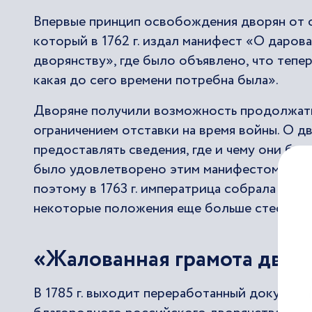
Впервые принцип освобождения дворян от о
который в 1762 г. издал манифест «О даро
дворянству», где было объявлено, что тепе
какая до сего времени потребна была».
Дворяне получили возможность продолжать
ограничением отставки на время войны. О д
предоставлять сведения, где и чему они буд
было удовлетворено этим манифестом, одна
поэтому в 1763 г. императрица собрала коми
некоторые положения еще больше стесняют
«Жалованная грамота двор
В 1785 г. выходит переработанный документ 