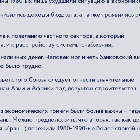
ны 1980-ых лишь ухудшили ситуацию в экономик
снизились доходы бюджета, а также проявились р
а к появлению частного сектора, в который
а, и к расстройству системы снабжения;
наличных денег. Человек мог иметь банковский вк
го было трудно.
оветского Союза следует отнести значительные
нам Азии и Африки под лозунгом строительства
из экономических причин были более важны – пад
аны. Можно предположить, что вторая, так как др
, Иран…) пережили 1980-1990-ые более спокойн