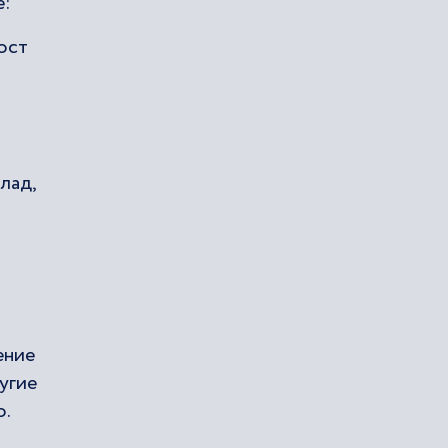
е:
ост
лад,
ение
угие
о.