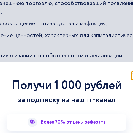
а внешнюю торговлю, способствовавший появлен
;
о сокращение производства и инфляция;
ение ценностей, характерных для капиталистичес
приватизации госсобственности и легализации
ожность для перекачивания государственных сред
Получи 1 000 рублей
листического лагеря и стран «молодых революци
за подписку на наш тг-канал
 экономики, которая приводила к товарному
📚
Более 70% от цены реферата
в снабжении столичных центров и регионов