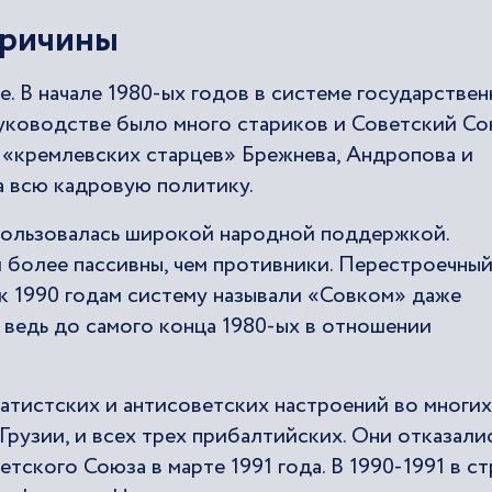
причины
 В начале 1980-ых годов в системе государствен
руководстве было много стариков и Советский С
р «кремлевских старцев» Брежнева, Андропова и
а всю кадровую политику.
пользовалась широкой народной поддержкой.
 более пассивны, чем противники. Перестроечны
 к 1990 годам систему называли «Совком» даже
а ведь до самого конца 1980-ых в отношении
ратистских и антисоветских настроений во многих
рузии, и всех трех прибалтийских. Они отказали
тского Союза в марте 1991 года. В 1990-1991 в ст