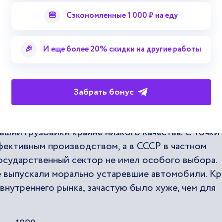
потребления, и вызванное этим недовольство
🍔
Сэкономленные 1 000 ₽ на еду
ики СССР в начале 1980-ых была сильная зависим
🎉
И еще более 20% скидки на другие работы
нке произошел обвал цен на сырье, и Советский С
уплений в бюджет, а они были необходимы для оп
твенной монополии на внешнюю торговлю.
Забрать бонус
ройство экономики. Народное хозяйство было
, мелочным планированием. В Кутаиси, например,
ший грузовики крайне низкого качества. С точки
ективным производством, а в СССР в частном
государственный сектор не имел особого выбора.
е выпускали морально устаревшие автомобили. К
внутреннего рынка, зачастую было хуже, чем для