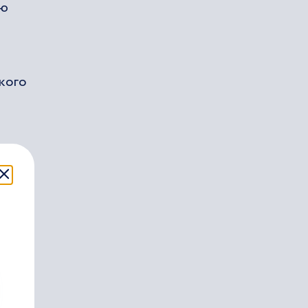
ию
кого
ств
й»;