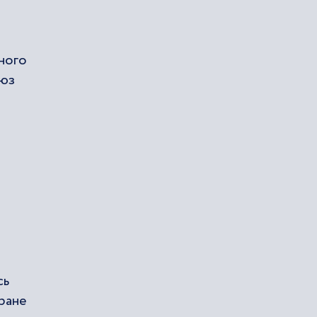
ного
оюз
й
сь
ране