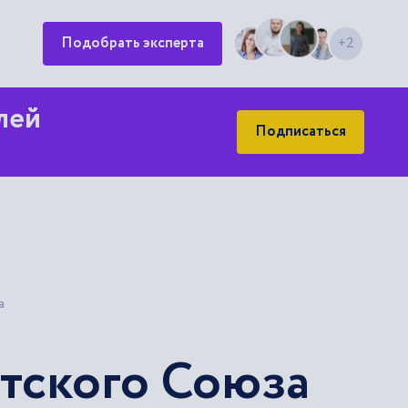
Подобрать эксперта
+2
лей
Подписаться
а
тского Союза