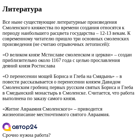
Литература
Все ныне существующие литературные произведения
Смоленского княжества по времени создания относятся к
периоду наибольшего расцвета государства – 12-13 векам. К
современному читателю пришло три основных смоленских
произведения (не считаю отрывочных летописей):
«О великом князе Мстиславе смоленском и церкви» – создан
приблизительно около 1167 года с целью прославления
деяний князя Ростислава
«О перенесении мощей Бориса и Глеба на Смядынь» – в
повести рассказывается о перенесении князем Давидом
Смоленским гробниц первых русским святых Бориса и Глеба
в Смедынский монастырь в Смоленске. Считается, что работа
выполнена по заказу самого князя.
«Житие Авраамия Смоленского» – приводится
жизнеописание местночтимого святого Авраамия.
Срочно нужна работа?