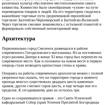
различных культур обусловлено местоположением самого
княжества. Княжество было своеобразным «узлом» на пути
перемещения товаров и людей. На его территории сходились
важнейшие торговые пути средневековой европейской
торговли: Балтийско-Черноморский и Балтийско-Волжский.
Через торговлю смоляне знакомились с остальной планетой и
формировали собственный неповторимый мир.
Архитектура
Первоначально город Смоленск размещался в районе
современного Гнездиловского могильника. Из-за постоянных
угроз разлива Днепра в конце XI века город был перенесен на
современное место. Как и положено на новом месте в первую
очередь стали возводить крепостные стены и храмы.
Опираясь на работы современных археологов можно с полной
уверенностью сказать, что на территории города к моменту
прихода монгол существовало двадцать шесть каменных
храмов, другие считают сорок шесть, и еще четыре вне его
пределов. К сегодняшнему дню их осталось три.
Один из сохранившихся храмов – это Свято-Успенский
кафедральный Собор (храм Успения Пресвятой Богородицы