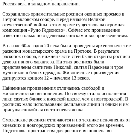
Россия вела в западном направлении.
Сохранились орнаментальные росписи оконных проемов в
Петропавловском соборе. Перед началом Великой
отечественной войны в этом храме существовала огромная
композиция «Руно Гедеоново». Сейчас это произведение
известно только по отдельным спискам и воспроизведениям.
В начале 60-х годов 20 века были проведены археологические
раскопки монастырского храма на Протоке. В результате
раскопок собора, в нижней части стен были открыты росписи
декоративного характера. На этих росписях были
представлены святитель Николай, святая Параскева и трое
мучеников в белых одеждах. Живописные произведения
датируются концом 12 – началом 13 веков.
Найденные произведения отличались свободой и
живописностью выполнения. По своему стилю исполнения
лики святых ближе к киевской школе, чем к новгородской. В
росписях мало использованы белильные линии и блики и им
присуща спокойная светотеневая лепка.
Смоленские росписи отличаются и по технике исполнения от
киевских и новгородских произведений этого же времени.
Подготовка пространства для росписи выполнена во