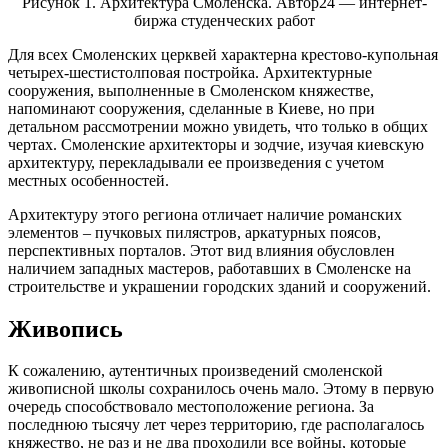
Рисунок 1. Архитектура Смоленска. Автор24 — интернет-
биржа студенческих работ
Для всех Смоленских церквей характерна крестово-купольная
четырех-шестистолповая постройка. Архитектурные
сооружения, выполненные в Смоленском княжестве,
напоминают сооружения, сделанные в Киеве, но при
детальном рассмотрении можно увидеть, что только в общих
чертах. Смоленские архитекторы и зодчие, изучая киевскую
архитектуру, перекладывали ее произведения с учетом
местных особенностей.
Архитектуру этого региона отличает наличие романских
элементов – пучковых пилястров, аркатурных поясов,
перспективных порталов. Этот вид влияния обусловлен
наличием западных мастеров, работавших в Смоленске на
строительстве и украшении городских зданий и сооружений.
Живопись
К сожалению, аутентичных произведений смоленской
живописной школы сохранилось очень мало. Этому в первую
очередь способствовало местоположение региона. За
последнюю тысячу лет через территорию, где располагалось
княжество, не раз и не два проходили все войны, которые