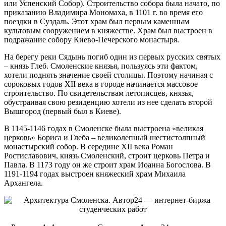
или Успенский Собор). Строительство собора была начато, по
приказанию Владимира Мономаха, в 1101 г. во время его
поездки в Суздаль. Этот храм был первым каменным
культовым сооружением в княжестве. Храм был выстроен в
подражание собору Киево-Печерского монастыря.
На берегу реки Сядынь погиб один из первых русских святых
– князь Глеб. Смоленские князья, пользуясь эти фактом,
хотели поднять значение своей столицы. Поэтому начиная с
сороковых годов XII века в городе начинается массовое
строительство. По свидетельствам летописцев, князья,
обустраивая свою резиденцию хотели из нее сделать второй
Вышгород (первый был в Киеве).
В 1145-1146 годах в Смоленске была выстроена «великая
церковь» Бориса и Глеба – великолепный шестистолпный
монастырский собор. В середине XII века Роман
Ростиславович, князь Смоленский, строит церковь Петра и
Павла. В 1173 году он же строит храм Иоанна Богослова. В
1191-1194 годах выстроен княжеский храм Михаила
Архангела.