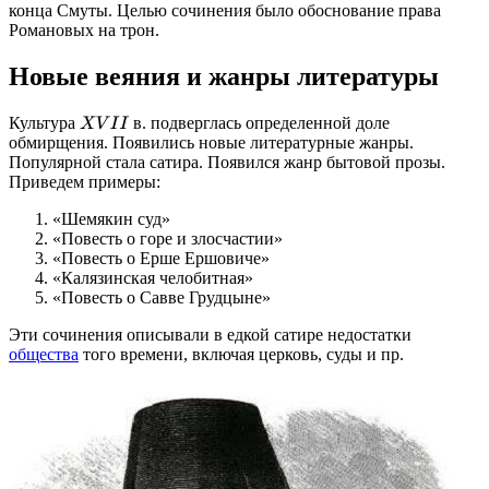
конца Смуты. Целью сочинения было обоснование права
Романовых на трон.
Новые веяния и жанры литературы
Культура
в. подверглась определенной доле
X
V
I
I
обмирщения. Появились новые литературные жанры.
Популярной стала сатира. Появился жанр бытовой прозы.
Приведем примеры:
«Шемякин суд»
«Повесть о горе и злосчастии»
«Повесть о Ерше Ершовиче»
«Калязинская челобитная»
«Повесть о Савве Грудцыне»
Эти сочинения описывали в едкой сатире недостатки
общества
того времени, включая церковь, суды и пр.