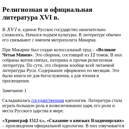
Религиозная и официальная
литература XVI в.
В
в. единое Русское государство окончательно
X
V
I
сложилось. Начался подъем культуры. В литературе обычно
его связывают с именем митрополита
Макария
.
При Макарии был создан колоссальный труд –
«Великие
Четьи Минеи»
. Это сборник, состоящий из
томов. В них
12
собраны жития святых, патерики и прочая религиозная
литература. По сути, это сборник вообще всей читаемой
литературы Руси. Содержание оформлено по месяцам. Это
были книги не для богослужения, а для чтения и
просвещения.
Замечание 1
Складывалась
государственная
идеология. Литература стала
играть большую роль в возвеличивании царя, его роли и
места Русского царства в мире.
«Хронограф 1512 г.», «Сказание о князьях Владимирских»
– произведения официальной идеологии. В них озвучивается