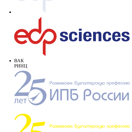
ВАК
РИНЦ