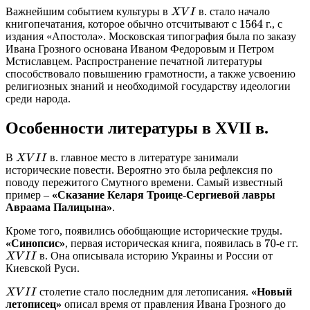
Важнейшим событием культуры в
в. стало начало
X
V
I
книгопечатания, которое обычно отсчитывают с
г., с
1564
издания «Апостола». Московская типография была по заказу
Ивана Грозного основана Иваном Федоровым и Петром
Мстиславцем. Распространение печатной литературы
способствовало повышению грамотности, а также усвоению
религиозных знаний и необходимой государству идеологии
среди народа.
Особенности литературы в XVII в.
В
в. главное место в литературе занимали
X
V
I
I
исторические повести. Вероятно это была рефлексия по
поводу пережитого Смутного времени. Самый известный
пример –
«Сказание Келаря Троице-Сергиевой лавры
Авраама Палицына»
.
Кроме того, появились обобщающие исторические труды.
«Синопсис»
, первая историческая книга, появилась в
-е гг.
70
в. Она описывала историю Украины и России от
X
V
I
I
Киевской Руси.
столетие стало последним для летописания.
«Новый
X
V
I
I
летописец»
описал время от правления Ивана Грозного до