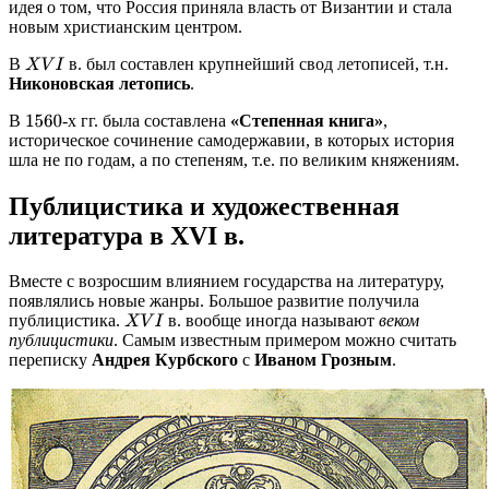
идея о том, что Россия приняла власть от Византии и стала
новым христианским центром.
В
в. был составлен крупнейший свод летописей, т.н.
X
V
I
Никоновская летопись
.
В
-х гг. была составлена
«Степенная книга»
,
1560
историческое сочинение самодержавии, в которых история
шла не по годам, а по степеням, т.е. по великим княжениям.
Публицистика и художественная
литература в XVI в.
Вместе с возросшим влиянием государства на литературу,
появлялись новые жанры. Большое развитие получила
публицистика.
в. вообще иногда называют
веком
X
V
I
публицистики
. Самым известным примером можно считать
переписку
Андрея Курбского
с
Иваном Грозным
.