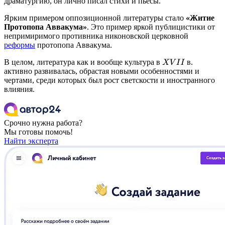
драматургию, он лично писал стихи и пьесы.
Ярким примером оппозиционной литературы стало
«Житие
Протопопа Аввакума»
. Это пример яркой публицистики от
непримиримого противника никоновской церковной
реформы
протопопа Аввакума.
В целом, литература как и вообще культура в
в.
X
V
I
I
активно развивалась, обрастая новыми особенностями и
чертами, среди которых был рост светскости и иностранного
влияния.
Срочно нужна работа?
Мы готовы помочь!
Найти эксперта