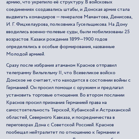
армию, что укрепило её структуру. В войсковых
соединениях создавались штабы, и Донская армия стала
выдвигать командиров — генералов Мамантова, Денисова,
И. Г. Фицхелаурова, полковника Гусельщикова. На Дону
вводились военно-полевые суды, были мобилизованы 25
возрастов. Казаки рождения 1899—1900 годов
определялись в особые формирования, названные
Молодой армией.
Сразу после избрания атаманом Краснов отправил
телеграмму Вильгельму II, что Всевеликое войско
Донское не считает, что находится в состоянии войны с
Германией. Он просил помощи с оружием и предлагал
установить торговые отношения. Во втором послании
Краснов просил признания Германией права на
самостоятельность Терской, Кубанской и Астраханской
областей, Северного Кавказа, и посредничества в
переговорах Дона с Советской Россией. Краснов
пообещал нейтралитет по отношению к Германии и