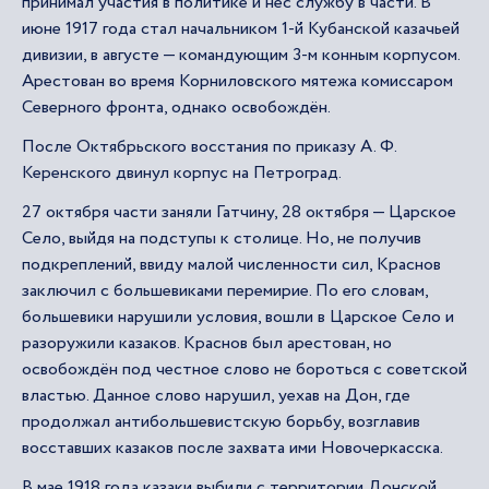
принимал участия в политике и нес службу в части. В
июне 1917 года стал начальником 1-й Кубанской казачьей
дивизии, в августе — командующим 3-м конным корпусом.
Арестован во время Корниловского мятежа комиссаром
Северного фронта, однако освобождён.
После Октябрьского восстания по приказу А. Ф.
Керенского двинул корпус на Петроград.
27 октября части заняли Гатчину, 28 октября — Царское
Село, выйдя на подступы к столице. Но, не получив
подкреплений, ввиду малой численности сил, Краснов
заключил с большевиками перемирие. По его словам,
большевики нарушили условия, вошли в Царское Село и
разоружили казаков. Краснов был арестован, но
освобождён под честное слово не бороться с советской
властью. Данное слово нарушил, уехав на Дон, где
продолжал антибольшевистскую борьбу, возглавив
восставших казаков после захвата ими Новочеркасска.
В мае 1918 года казаки выбили с территории Донской