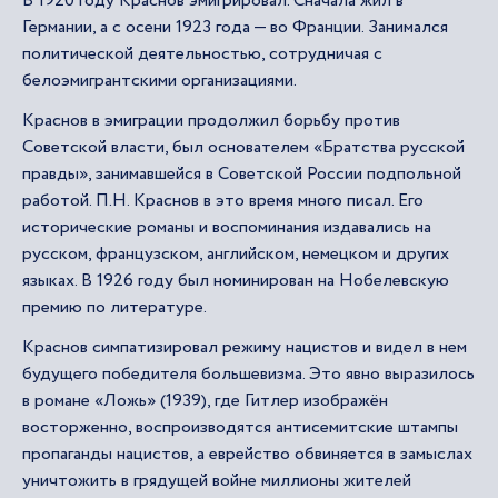
В 1920 году Краснов эмигрировал. Сначала жил в
Германии, а с осени 1923 года — во Франции. Занимался
политической деятельностью, сотрудничая с
белоэмигрантскими организациями.
Краснов в эмиграции продолжил борьбу против
Советской власти, был основателем «Братства русской
правды», занимавшейся в Советской России подпольной
работой. П.Н. Краснов в это время много писал. Его
исторические романы и воспоминания издавались на
русском, французском, английском, немецком и других
языках. В 1926 году был номинирован на Нобелевскую
премию по литературе.
Краснов симпатизировал режиму нацистов и видел в нем
будущего победителя большевизма. Это явно выразилось
в романе «Ложь» (1939), где Гитлер изображён
восторженно, воспроизводятся антисемитские штампы
пропаганды нацистов, а еврейство обвиняется в замыслах
уничтожить в грядущей войне миллионы жителей