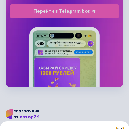
Перейти в Telegram bot
справочник
автор24
от