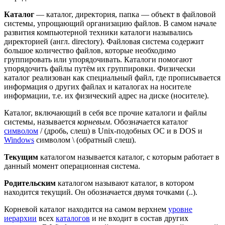
Каталог
— каталог, директория, папка — объект в файловой
системы, упрощающий организацию файлов. В самом начале
развития компьютерной техники каталоги назывались
директорией (англ. directory). Файловая система содержит
большое количество файлов, которые необходимо
группировать или упорядочивать. Каталоги помогают
упорядочить файлы путём их группировки. Физически
каталог реализован как специальный файл, где прописывается
информация о других файлах и каталогах на носителе
информации, т.е. их физический адрес на диске (носителе).
Каталог, включающий в себя все прочие каталоги и файлы
системы, называется
корневым
. Обозначается каталог
символом
/ (дробь, слеш) в Unix-подобных ОС и в DOS и
Windows
символом \ (обратный слеш).
Текущим
каталогом называется каталог, с которым работает в
данный момент операционная система.
Родительским
каталогом называют каталог, в котором
находится текущий. Он обозначается двумя точками (..).
Корневой каталог находится на самом верхнем
уровне
иерархии
всех
каталогов
и не входит в состав других