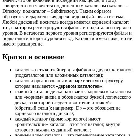
значит, что он включен в последний как целое, и тогда
говорят, что он является подчиненным каталогом (каталог –
Directory, подкаталог – Subdirectory). Таким образом
образуется иерархическая, древовидная файловая система.
Любой дисковый носитель всегда имеется корневой каталог:
тот, в котором регистрируются файлы и подкаталоги первого
уровня. В каталогах первого уровня регистрируются файлы и
подкаталоги второго уровня и т.д. Каталоги имеют имя, но не
имеют расширение.
Кратко и основное
каталог – есть контейнер для файлов и других каталогов
(подкаталогов или вложенных каталогов);
каталоги организованы в иерархическую структуру,
которая называется
«деревом каталогов»
;
главный каталог диска называется корневым каталогом
или «корнем» диска и обозначается буквой логического
диска, за которой следует двоеточие и знак «\»
(обратный слэш ); например, D:\ – это обозначение
корневого каталога диска D;
каждый каталог (кроме корневого) имеет
«родительский» каталог – этот тот каталог, внутри
которого находится данный каталог;
полный адрес каталога – это перечисление каталогов, в