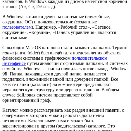
каталогов. В Windows каждый из дисков имеет свой корневой
каталог (A:\, C:\, D:\ и т. д).
В Windows каталоги делят на системные (служебные,
созданные ОС) и пользовательские (созданные
пользователем
). Например, «Рабочий стол», «Сетевое
окружение», «Корзина», «Панель управления» являются
системными.
С выходом Mac OS каталоги стали называть папками. Термин
папка
(англ. folder) был введён для представления объектов
файловой системы в графическом
пользовательском
интерфейсе
путём аналогии с офисными папками. В системах
семейства Windows — папка появилась после выхода Windows
. Папка, находящаяся в другой папке, называется
95
подпапкой, вложенной папкой или дочерней папкой. Все
вместе папки (каталоги) на компьютере представляют
иерархическую структуру или дерево каталогов. В общем
случае файловая система представляет собой
ориентированный граф.
Каталог можно рассматривать как раздел внешней памяти, с
содержимым которого можно работать достаточно
независимо. Каталог имеет имя и может быть
зарегистрирован в другом (родительском) каталоге. Это