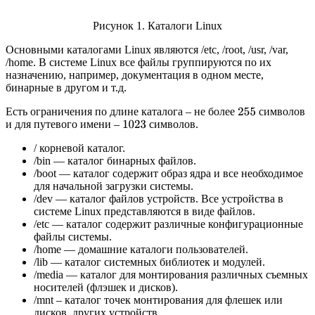
Рисунок 1. Каталоги Linux
Основными каталогами Linux являются /etc, /root, /usr, /var,
/home. В системе Linux все файлы гpуппиpуются по их
назначению, например, документация в одном месте,
бинарные в другом и т.д.
Есть ограничения по длине каталога – не более
символов
255
и для путевого имени –
символов.
1023
/ корневой каталог.
/bin — каталог бинарных файлов.
/boot — каталог содержит образ ядра и все необходимое
для начальной загрузки системы.
/dev — каталог файлов устройств. Все устройства в
системе Linux представляются в виде файлов.
/etc — каталог содержит различные конфигуpационные
файлы системы.
/home — домашние каталоги пользователей.
/lib — каталог системных библиотек и модулей.
/media — каталог для монтирования различных съемных
носителей (флэшек и дисков).
/mnt – каталог точек монтирования для флешек или
дисков, других устройств.