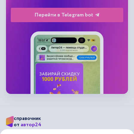
Перейти в Telegram bot
справочник
автор24
от