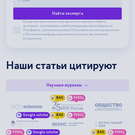
Найти эксперта
Оставляя свои контактные данные и нажимая «Найти
эксперта», я соглашаюсь пройти процедуру регистрации на
Платформе, принимаю условия
Пользовательского соглашения
Принять пользовательское соглашение
и
Политики конфиденциальности
в целях заключения
соглашения.
Наши статьи цитируют
Научные журналы
ВАК
РИНЦ
Google scholar
ВАК
РИНЦ
РИНЦ
Google scholar
ВАК
РИНЦ