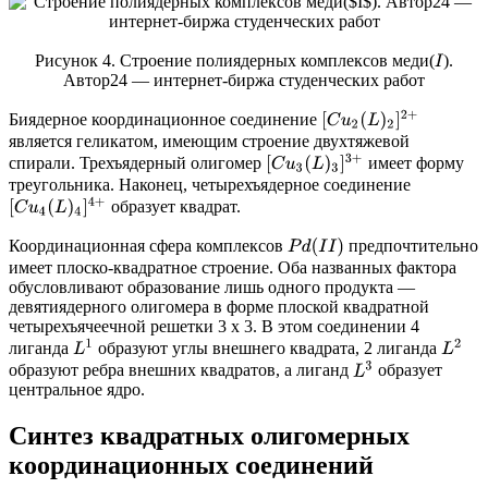
Рисунок 4. Строение полиядерных комплексов меди(
).
I
Автор24 — интернет-биржа студенческих работ
[
C
u
2
(
L
)
2
]
2
+
Биядерное координационное соединение
является геликатом, имеющим строение двухтяжевой
[
C
u
3
(
L
)
3
]
3
+
спирали. Трехъядерный олигомер
имеет форму
треугольника. Наконец, четырехъядерное соединение
[
C
u
4
(
L
)
4
]
4
+
образует квадрат.
Координационная сфера комплексов
предпочтительно
P
d
(
I
I
)
имеет плоско-квадратное строение. Оба названных фактора
обусловливают образование лишь одного продукта —
девятиядерного олигомера в форме плоской квадратной
четырехъячеечной решетки 3 х 3. В этом соединении 4
L
1
L
2
лиганда
образуют углы внешнего квадрата, 2 лиганда
L
3
образуют ребра внешних квадратов, а лиганд
образует
центральное ядро.
Синтез квадратных олигомерных
координационных соединений