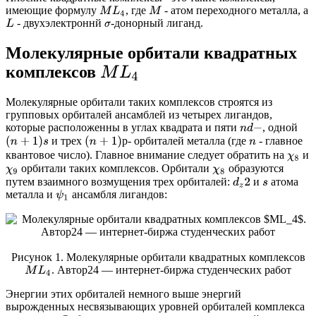
имеющие формулу
, где
- атом переходного металла, а
M
L
4
M
- двухэлектроннй
-донорный лиганд.
L
σ
Молекулярные орбитали квадратных
комплексов
M
L
4
Молекулярные орбитали таких комплексов строятся из
групповых орбиталей ансамблей из четырех лигандов,
которые расположенны в углах квадрата и пяти
, одной
n
d
−
(
n
+
1
)
р
р
и трех
- орбиталей металла (где
- главное
(
n
+
1
)
s
n
квантовое число). Главное внимание следует обратить на
и
χ
8
орбитали таких комплексов. Орбитали
образуются
χ
9
χ
8
путем взаимного возмущения трех орбиталей:
и
атома
d
z
2
s
металла и
ансамбля лигандов:
ψ
1
Рисунок 1. Молекулярные орбитали квадратных комплексов
. Автор24 — интернет-биржа студенческих работ
M
L
4
Энергии этих орбиталей немного выше энергий
вырожденных несвязывающих уровней орбиталей комплекса