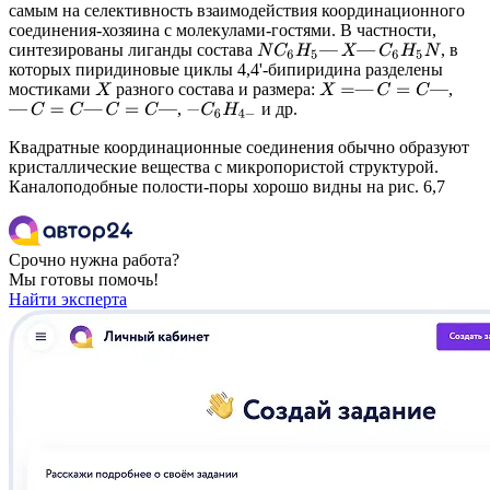
самым на селективность взаимодействия координационного
соединения-хозяина с молекулами-гостями. В частности,
синтезированы лиганды состава
, в
N
C
6
H
5
—
X
—
C
6
H
5
N
которых пиридиновые циклы 4,4'-бипиридина разделены
мостиками
разного состава и размера:
,
X
=
—
C
=
C
—
X
,
и др.
−
C
6
H
4
−
—
C
=
C
—
C
=
C
—
Квадратные координационные соединения обычно образуют
кристаллические вещества с микропористой структурой.
Каналоподобные полости-поры хорошо видны на рис. 6,7
Срочно нужна работа?
Мы готовы помочь!
Найти эксперта