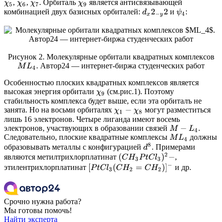
,
,
. Орбиталь
является антисвязывающей
χ
5
χ
6
χ
7
χ
9
комбинацией двух базисных орбиталей:
и
:
d
x
2
−
y
2
ψ
4
Рисунок 2. Молекулярные орбитали квадратных комплексов
. Автор24 — интернет-биржа студенческих работ
M
L
4
Особенностью плоских квадратных комплексов является
высокая энергия орбитали
(см.рис.1). Поэтому
χ
9
стабильность комплекса будет выше, если эта орбиталъ не
занята. Но на восьми орбиталях
могут разместиться
χ
1
−
χ
8
лишь 16 электронов. Четыре лиганда имеют восемь
электронов, участвующих в образовании связей
.
M
−
L
4
Следовательно, плоские квадратные комплексы
должны
M
L
4
d
8
образовывать металлы с конфигурацией
. Примерами
(
C
H
3
P
t
C
l
3
)
2
−
являются метилтрихлорплатинат
,
[
P
t
C
l
3
(
C
H
2
=
C
H
2
)
]
−
этилентрихлорплатинат
и др.
Срочно нужна работа?
Мы готовы помочь!
Найти эксперта