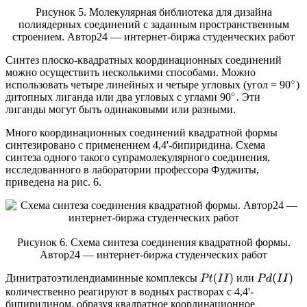
Рисунок 5. Молекулярная библиотека для дизайна
полиядерных соединений с заданным пространственным
строением. Автор24 — интернет-биржа студенческих работ
Синтез плоско-квадратных координационных соединений
можно осуществить несколькими способами. Можно
использовать четыре линейных и четыре угловых (угол = 90
)
∘
дитопных лиганда или два угловых с углами 90
. Эти
∘
лиганды могут быть одинаковыми или разными.
Много координационных соединений квадратной формы
синтезировано с применением 4,4'-бипиридина. Схема
синтеза одного такого супрамолекулярного соединения,
исследованного в лаборатории профессора Фуджиты,
приведена на рис. 6.
Рисунок 6. Схема синтеза соединения квадратной формы.
Автор24 — интернет-биржа студенческих работ
Динитратоэтилендиаминные комплексы
или
P
t
(
I
I
)
P
d
(
I
I
)
количественно реагируют в водных растворах с 4,4'-
бипиридином, образуя квадратное координационное