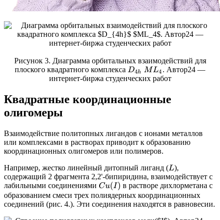
Рисунок 3. Диаграмма орбитальных взаимодействий для
плоского квадратного комплекса
. Автор24 —
D
4
h
M
L
4
интернет-биржа студенческих работ
Квадратные координационные
олигомеры
Взаимодействие политопных лигандов с ионами металлов
или комплексами в растворах приводит к образованию
координационных олигомеров или полимеров.
Например, жестко линейный дитопный лиганд (
),
L
содержащий 2 фрагмента 2,2'-бипиридина, взаимодействует с
лабильными соединениями
в растворе дихлорметана с
C
u
(
I
)
образованием смеси трех полиядерных координационных
соединений (рис. 4.). Эти соединения находятся в равновесии.