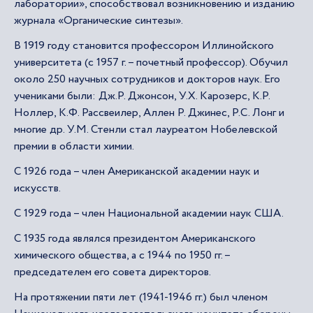
лаборатории», способствовал возникновению и изданию
журнала «Органические синтезы».
В 1919 году становится профессором Иллинойского
университета (с 1957 г. – почетный профессор). Обучил
около 250 научных сотрудников и докторов наук. Его
учениками были: Дж.Р. Джонсон, У.Х. Карозерс, К.Р.
Ноллер, К.Ф. Рассвеилер, Аллен Р. Джинес, Р.С. Лонг и
многие др. У.М. Стенли стал лауреатом Нобелевской
премии в области химии.
С 1926 года – член Американской академии наук и
искусств.
С 1929 года – член Национальной академии наук США.
С 1935 года являлся президентом Американского
химического общества, а с 1944 по 1950 гг. –
председателем его совета директоров.
На протяжении пяти лет (1941-1946 гг.) был членом