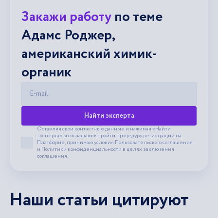
Закажи работу
по теме
Адамс Роджер,
американский химик-
органик
E-mail
Найти эксперта
Оставляя свои контактные данные и нажимая «Найти
эксперта», я соглашаюсь пройти процедуру регистрации на
Платформе, принимаю условия
Пользовательского соглашения
Принять пользовательское соглашение
и
Политики конфиденциальности
в целях заключения
соглашения.
Наши статьи цитируют