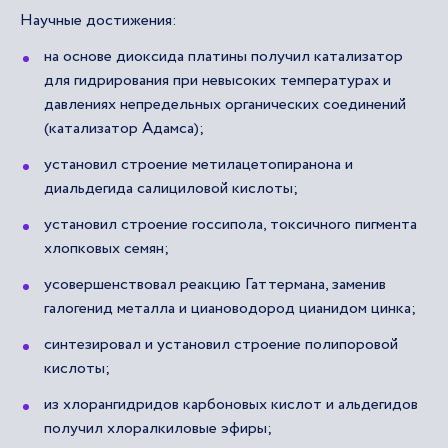
Научные достижения:
на основе диоксида платины получил катализатор
для гидрирования при невысоких температурах и
давлениях непредельных органических соединений
(катализатор Адамса);
установил строение метилацетопиранона и
диальдегида салициловой кислоты;
установил строение госсипола, токсичного пигмента
хлопковых семян;
усовершенствовал реакцию Гаттермана, заменив
галогенид металла и циановодород цианидом цинка;
синтезировал и установил строение полипоровой
кислоты;
из хлорангидридов карбоновых кислот и альдегидов
получил хлоралкиловые эфиры;