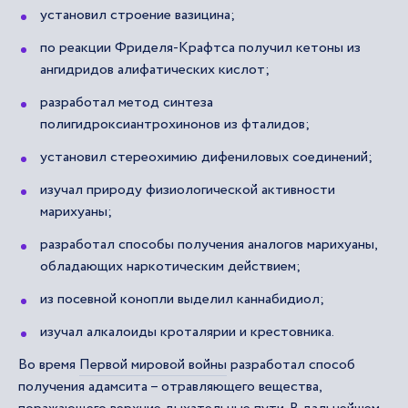
установил строение вазицина;
по реакции Фриделя-Крафтса получил кетоны из
ангидридов алифатических кислот;
разработал метод синтеза
полигидроксиантрохинонов из фталидов;
установил стереохимию дифениловых соединений;
изучал природу физиологической активности
марихуаны;
разработал способы получения аналогов марихуаны,
обладающих наркотическим действием;
из посевной конопли выделил каннабидиол;
изучал алкалоиды кроталярии и крестовника.
Во время
Первой мировой войны
разработал способ
получения адамсита – отравляющего вещества,