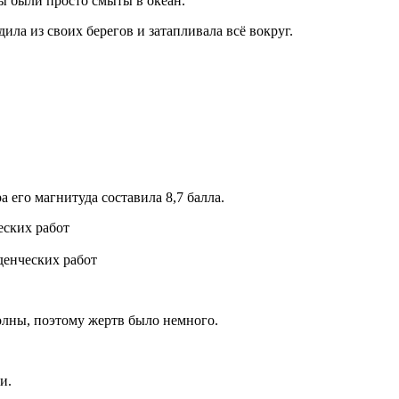
ы были просто смыты в океан.
ла из своих берегов и затапливала всё вокруг.
 его магнитуда составила 8,7 балла.
денческих работ
олны, поэтому жертв было немного.
и.