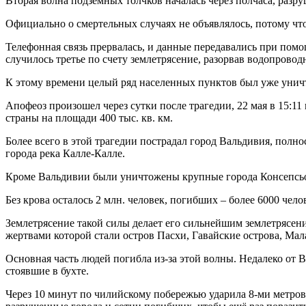
Вторая волна подземных толчков началась через полчаса, раз
Официально о смертельных случаях не объявлялось, потому чт
Телефонная связь прервалась, и данные передавались при пом
случилось третье по счету землетрясение, разорвав водопрово
К этому времени целый ряд населенных пунктов был уже уничт
Апофеоз произошел через сутки после трагедии, 22 мая в 15:1
страны на площади 400 тыс. кв. км.
Более всего в этой трагедии пострадал город Вальдивия, полн
города река Калле-Калле.
Кроме Вальдивии были уничтожены крупные города Консепсьо
Без крова осталось 2 млн. человек, погибших – более 6000 чело
Землетрясение такой силы делает его сильнейшим землетрясени
жертвами которой стали остров Пасхи, Гавайские острова, Ма
Основная часть людей погибла из-за этой волны. Недалеко от Ва
стоявшие в бухте.
Через 10 минут по чилийскому побережью ударила 8-ми метрова