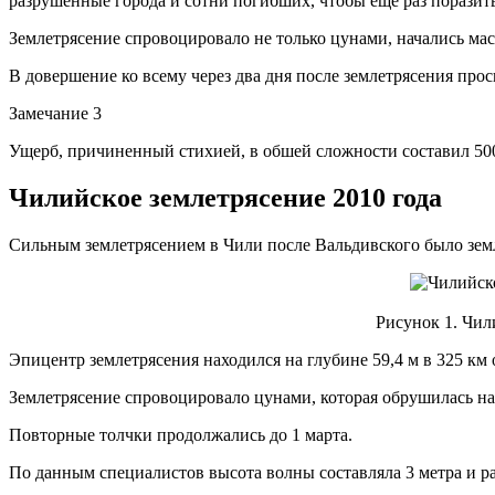
разрушенные города и сотни погибших, чтобы ещё раз поразит
Землетрясение спровоцировало не только цунами, начались мас
В довершение ко всему через два дня после землетрясения про
Замечание 3
Ущерб, причиненный стихией, в обшей сложности составил 500 
Чилийское землетрясение 2010 года
Сильным землетрясением в Чили после Вальдивского было земле
Рисунок 1. Чил
Эпицентр землетрясения находился на глубине 59,4 м в 325 км 
Землетрясение спровоцировало цунами, которая обрушилась на 
Повторные толчки продолжались до 1 марта.
По данным специалистов высота волны составляла 3 метра и ра