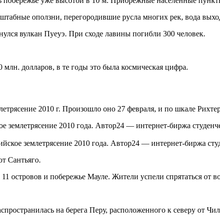
ь побережье уже высотой в 10 м. Прибрежные населенные пункт
штабные оползни, перегородившие русла многих рек, вода выходи
снулся вулкан Пуеуэ. При сходе лавины погибли 300 человек.
млн. долларов, в те годы это была космическая цифра.
трясение 2010 г. Произошло оно 27 февраля, и по шкале Рихтера
ийское землетрясение 2010 года. Автор24 — интернет-биржа сту
от Сантьяго.
11 островов и побережье Мауле. Жители успели спрятаться от в
спространилась на берега Перу, расположенного к северу от Чил