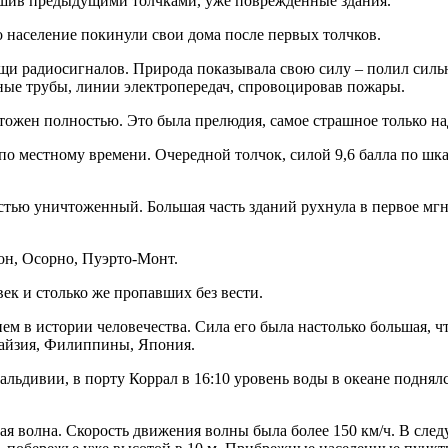
рушив предыдущими толчками, уже поврежденные здания.
о население покинули свои дома после первых толчков.
ощи радиосигналов. Природа показывала свою силу – полил силь
дные трубы, линии электропередач, спровоцировав пожары.
ожен полностью. Это была прелюдия, самое страшное только на
1 по местному времени. Очередной толчок, силой 9,6 балла по ш
остью уничтоженный. Большая часть зданий рухнула в первое мг
н, Осорно, Пуэрто-Монт.
век и столько же пропавших без вести.
ем в истории человечества. Сила его была настолько большая, ч
лайзия, Филиппины, Япония.
льдивии, в порту Коррал в 16:10 уровень воды в океане поднялся
я волна. Скорость движения волны была более 150 км/ч. В след