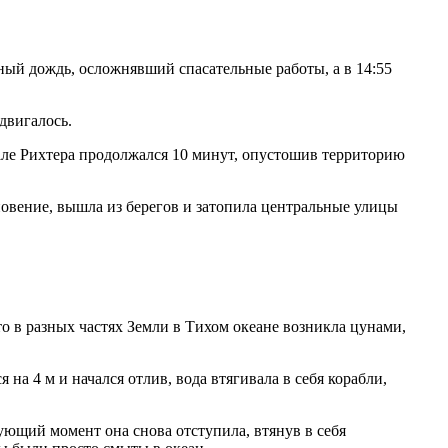
ный дождь, осложнявший спасательные работы, а в 14:55
двигалось.
кале Рихтера продолжался 10 минут, опустошив территорию
новение, вышла из берегов и затопила центральные улицы
то в разных частях Земли в Тихом океане возникла цунами,
 на 4 м и начался отлив, вода втягивала в себя корабли,
ующий момент она снова отступила, втянув в себя