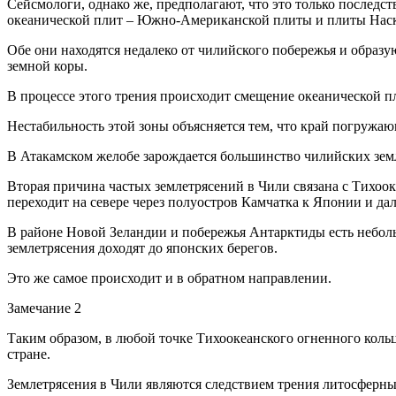
Сейсмологи, однако же, предполагают, что это только последст
океанической плит – Южно-Американской плиты и плиты Наск
Обе они находятся недалеко от чилийского побережья и образую
земной коры.
В процессе этого трения происходит смещение океанической
Нестабильность этой зоны объясняется тем, что край погружа
В Атакамском желобе зарождается большинство чилийских земл
Вторая причина частых землетрясений в Чили связана с Тихоо
переходит на севере через полуостров Камчатка к Японии и дал
В районе Новой Зеландии и побережья Антарктиды есть неболь
землетрясения доходят до японских берегов.
Это же самое происходит и в обратном направлении.
Замечание 2
Таким образом, в любой точке Тихоокеанского огненного кольц
стране.
Землетрясения в Чили являются следствием трения литосферны