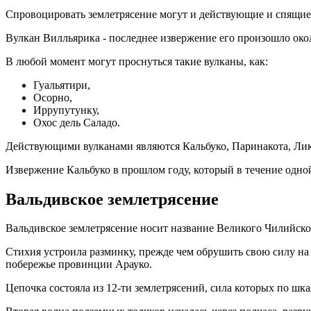
Спровоцировать землетрясение могут и действующие и спящие
Вулкан Вилльярика - последнее извержение его произошло около
В любой момент могут проснуться такие вулканы, как:
Гуальятири,
Осорно,
Иррупутунку,
Охос дель Саладо.
Действующими вулканами являются Кальбуко, Паринакота, Лик
Извержение Кальбуко в прошлом году, который в течение одной 
Вальдивское землетрясение
Вальдивское землетрясение носит название Великого Чилийског
Стихия устроила разминку, прежде чем обрушить свою силу на 
побережье провинции Арауко.
Цепочка состояла из 12-ти землетрясений, сила которых по шкал