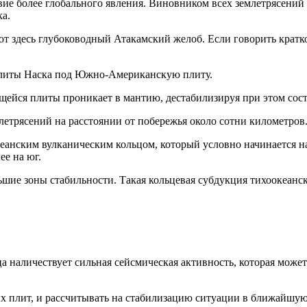
вие более глобального явления. Виновником всех землетрясений 
а.
т здесь глубоководный Атакамский желоб. Если говорить кратко, 
 плиты Наска под Южно-Американскую плиту.
ющейся плиты проникает в мантию, дестабилизируя при этом сос
етрясений на расстоянии от побережья около сотни километров
кеанским вулканическим кольцом, который условно начинается 
ее на юг.
шие зоны стабильности. Такая кольцевая субдукция тихоокеанск
а наличествует сильная сейсмическая активность, которая може
х плит, и рассчитывать на стабилизацию ситуации в ближайшую