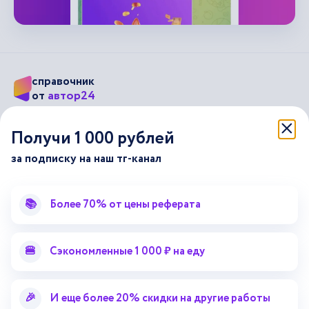
справочник
автор24
от
Подписывайся на наши соц. сети
Получи 1 000 рублей
за подписку на наш тг-канал
Научные статьи
Отзывы об Автор24
Лекторий
Последние статьи
📚
Более 70% от цены реферата
Методические указания
Помощь эксперта
Справочник терминов
Справочник рефератов
🍔
Сэкономленные 1 000 ₽ на еду
Статьи от экспертов
Поиск репетитора
Для правообладателей
🎉
И еще более 20% скидки на другие работы