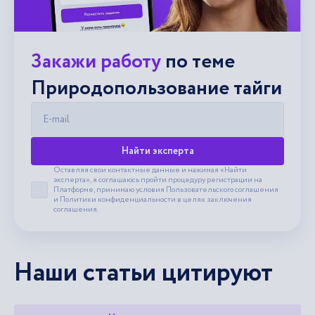
Закажи работу
по теме
Природопользование тайги
E-mail
Найти эксперта
Оставляя свои контактные данные и нажимая «Найти
эксперта», я соглашаюсь пройти процедуру регистрации на
Платформе, принимаю условия
Пользовательского соглашения
Принять пользовательское соглашение
и
Политики конфиденциальности
в целях заключения
соглашения.
Наши статьи цитируют