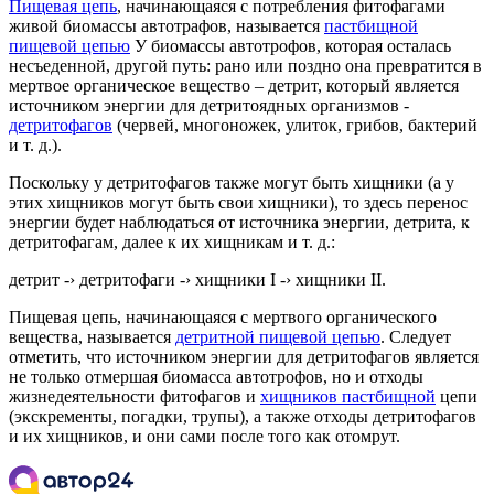
Пищевая цепь
, начинающаяся с потребления фитофагами
живой биомассы автотрафов, называется
пастбищной
пищевой цепью
У биомассы автотрофов, которая осталась
несъеденной, другой путь: рано или поздно она превратится в
мертвое органическое вещество – детрит, который является
источником энергии для детритоядных организмов -
детритофагов
(червей, многоножек, улиток, грибов, бактерий
и т. д.).
Поскольку у детритофагов также могут быть хищники (a y
этих хищников могут быть свои хищники), то здесь перенос
энергии будет наблюдаться от источника энергии, детрита, к
детритофагам, далее к их хищникам и т. д.:
детрит -› детритофаги -› хищники I -› хищники II.
Пищевая цепь, начинающаяся с мертвого органического
вещества, называется
детритной пищевой цепью
. Следует
отметить, что источником энергии для детритофагов является
не только отмершая биомасса автотрофов, но и отходы
жизнедеятельности фитофагов и
хищников пастбищной
цепи
(экскременты, погадки, трупы), а также отходы детритофагов
и их хищников, и они сами после того как отомрут.