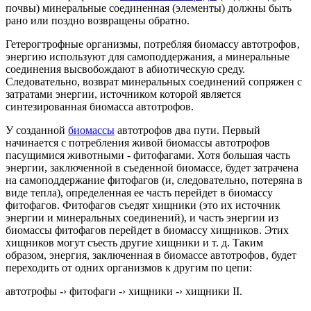
почвы) минеральные соединенная (элементы) должны быть
рано или поздно возвращены обратно.
Гетерогтрофные организмы, потребляя биомассу автотрофов‚
энергию используют для самоподдержания, а минеральные
соединения высвобождают в абиотическую среду.
Следовательно, возврат минеральных соединений сопряжен с
затратами энергии, источником которой является
синтезированная биомасса автотрофов.
У созданной
биомассы
автотрофов два пути. Первый
начинается с потребления живой биомассы автотрофов
пасущимися животными - фитофагами. Хотя большая часть
энергии, заключенной в съеденной биомассе, будет затрачена
на самоподдержание фитофагов (и, следовательно, потеряна в
виде тепла), определенная ее часть перейдет в биомассу
фитофагов. Фитофагов съедят хищники (это их источник
энергии и минеральных соединений), и часть энергии из
биомассы фитофагов перейдет в биомассу хищников. Этих
хищников могут съесть другие хищники и т. д. Таким
образом, энергия, заключенная в биомассе автотрофов‚ будет
переходить от одних организмов к другим по цепи:
автотрофы -› фитофаги -› хищники -› хищники II.