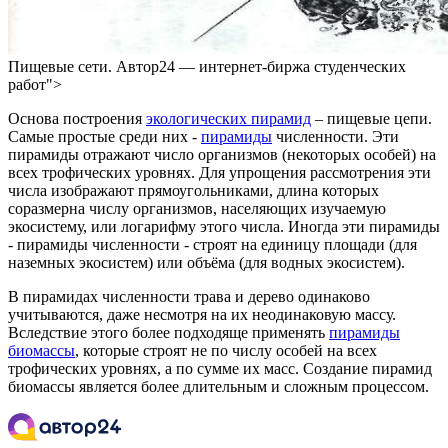
Пищевые сети. Автор24 — интернет-биржа студенческих
работ">
Основа построения
экологических пирамид
– пищевые цепи.
Самые простые среди них -
пирамиды
численности. Эти
пирамиды отражают число организмов (некоторых особей) на
всех трофических уровнях. Для упрощения рассмотрения эти
числа изображают прямоугольниками, длина которых
соразмерна числу организмов, населяющих изучаемую
экосистему, или логарифму этого числа. Иногда эти пирамиды
- пирамиды численности - строят на единицу площади (для
наземных экосистем) или объёма (для водных экосистем).
В пирамидах численности трава и дерево одинаково
учитываются, даже несмотря на их неодинаковую массу.
Вследствие этого более подходяще применять
пирамиды
биомассы
, которые строят не по числу особей на всех
трофических уровнях, а по сумме их масс. Создание пирамид
биомассы является более длительным и сложным процессом.