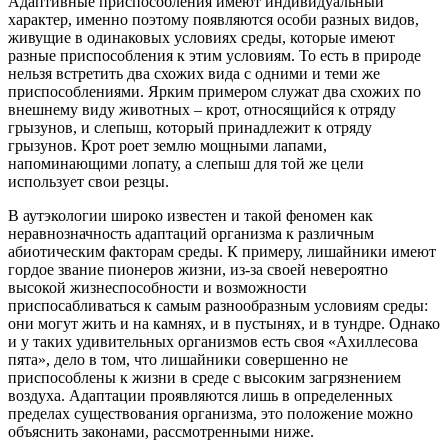
Адаптивные приспособления имеют индивидуальный
характер, именно поэтому появляются особи разных видов,
живущие в одинаковых условиях среды, которые имеют
разные приспособления к этим условиям. То есть в природе
нельзя встретить два схожих вида с одними и теми же
приспособлениями. Ярким примером служат два схожих по
внешнему виду животных – крот, относящийся к отряду
грызунов, и слепыш, который принадлежит к отряду
грызунов. Крот роет землю мощными лапами,
напоминающими лопату, а слепыш для той же цели
использует свои резцы.
В аутэкологии широко известен и такой феномен как
неравнозначность адаптаций организма к различным
абиотическим факторам среды. К примеру, лишайники имеют
гордое звание пионеров жизни, из-за своей невероятно
высокой жизнеспособности и возможности
приспосабливаться к самым разнообразным условиям среды:
они могут жить и на камнях, и в пустынях, и в тундре. Однако
и у таких удивительных организмов есть своя «Ахиллесова
пята», дело в том, что лишайники совершенно не
приспособлены к жизни в среде с высоким загрязнением
воздуха. Адаптации проявляются лишь в определенных
пределах существования организма, это положение можно
объяснить законами, рассмотренными ниже.