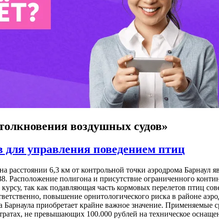
столкновения воздушных судов»
 для управления поведением птиц
а расстоянии 6,3 км от контрольной точки аэродрома Барнаул 
38. Расположение полигона и присутствие ограниченного контин
урсу, так как подавляющая часть кормовых перелетов птиц совер
тветственно, повышение орнитологического риска в районе аэро
а Барнаула приобретает крайне важное значение. Применяемые с
тратах, не превышающих 100.000 рублей на техническое оснащен