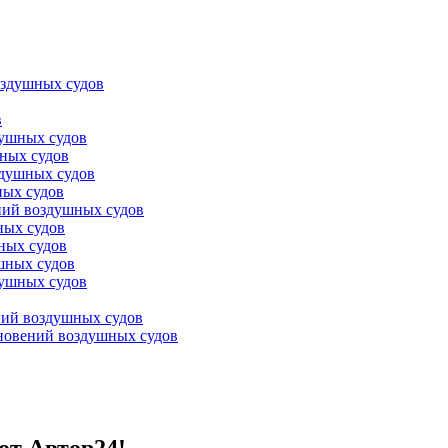
оздушных судов
в
душных судов
ных судов
здушных судов
ных судов
ний воздушных судов
ных судов
ных судов
шных судов
душных судов
ний воздушных судов
новений воздушных судов
от Автор24!