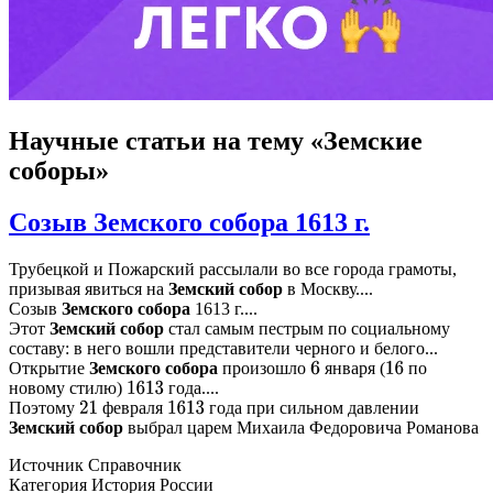
Научные статьи
на тему «Земские
соборы»
Созыв Земского собора 1613 г.
Трубецкой и Пожарский рассылали во все города грамоты,
призывая явиться на
Земский
собор
в Москву....
Созыв
Земского
собора
1613 г....
Этот
Земский
собор
стал самым пестрым по социальному
составу: в него вошли представители черного и белого...
Открытие
Земского
собора
произошло
января (
по
6
16
новому стилю)
года....
1613
Поэтому
февраля
года при сильном давлении
21
1613
Земский
собор
выбрал царем Михаила Федоровича Романова
Источник
Справочник
Категория
История России