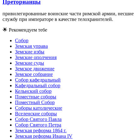
Преторианцы
привилегированные воинские части римской армии, несшие
службу при императоре в качестве телохранителей.
🌟
Рекомендуем тебе
Собор
Земская управа
Земские избы
Земские ополчения
Земские суды
Земское движение
Земское собрание
Собор кафедральный
Кафедральный собор
Кельнский собор
Поместные соборы
Поместный Собор
Соборы католические
Вселенские соборы
Собор Святого Павла
Собор Святого Петра
Земская реформа 1864 г.
Земская реформа Ивана IV