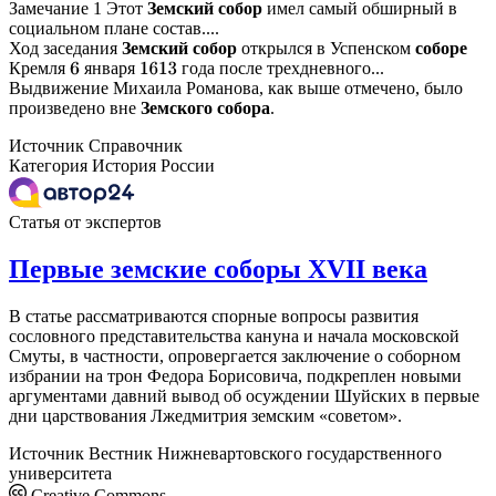
Замечание 1 Этот
Земский
собор
имел самый обширный в
социальном плане состав....
Ход заседания
Земский
собор
открылся в Успенском
соборе
Кремля
января
года после трехдневного...
6
1613
Выдвижение Михаила Романова, как выше отмечено, было
произведено вне
Земского
собора
.
Источник
Справочник
Категория
История России
Статья от экспертов
Первые земские соборы XVII века
В статье рассматриваются спорные вопросы развития
сословного представительства кануна и начала московской
Смуты, в частности, опровергается заключение о соборном
избрании на трон Федора Борисовича, подкреплен новыми
аргументами давний вывод об осуждении Шуйских в первые
дни царствования Лжедмитрия земским «советом».
Источник
Вестник Нижневартовского государственного
университета
Creative Commons