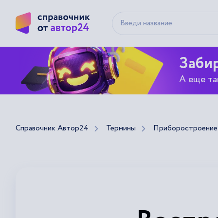
Забир
А еще та
Справочник Автор24
Термины
Приборостроение 