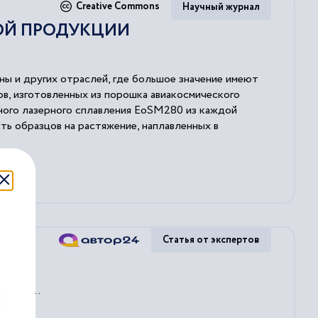
Creative Commons
Научный журнал
НОЙ ПРОДУКЦИИ
ы и других отраслей, где большое значение имеют
в, изготовленных из порошка авиакосмического
йного лазерного сплавления EoSM280 из каждой
ть образцов на растяжение, наплавленных в
али, что при контролируемом качестве заготовок,
можно достичь стабильных воспроизводимых
Статья от экспертов
одимой
...