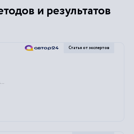
тодов и результатов
Статья от экспертов
й
...
зводимости