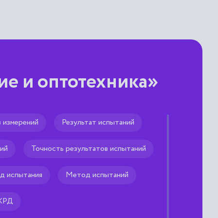
е и оптотехника»
 измерений
Результат испытаний
р
ий
Точность результатов испытаний
змерительной информации
для измерения астигматизма
диуса кривизны передней
д испытания
Метод испытаний
 ЖРД