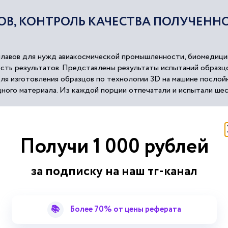
ОВ, КОНТРОЛЬ КАЧЕСТВА ПОЛУЧЕН
плавов для нужд авиакосмической промышленности, биомедицин
сть результатов. Представлены результаты испытаний образцо
ля изготовления образцов по технологии 3D на машине посло
ного материала. Из каждой порции отпечатали и испытали шес
авленных в вертикальном направлении. Данные испытаний показ
ый порошок хорошего качества, при использовании которого 
ле Ti64. Рассмотрено также влияние по...
Получи 1 000 рублей
за подписку на наш тг-канал
 измерения
которых искомая величина сравнивается с величиной,
воспроизв
📚
Более 70% от цены реферата
м
сравнения разности производимых данными величинами...