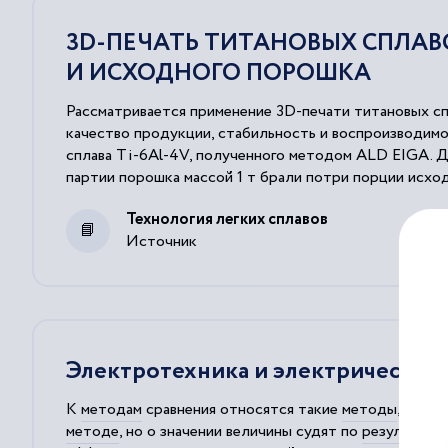
3D-ПЕЧАТЬ ТИТАНОВЫХ СПЛАВ
И ИСХОДНОГО ПОРОШКА
Рассматривается применение 3D-печати титановых с
качество продукции, стабильность и воспроизводимо
сплава Ti-6Al-4V, полученного методом ALD EIGA. Д
партии порошка массой 1 т брали потри порции исход
горизонтальном направлении, и шесть образцов, напл
Технология легких сплавов
подаваемых на распыление, можно получить титанов
Источник
механических характеристик на напечатанном материа
Электротехника и электрические
К
методам
сравнения относятся такие
методы
, при 
методе
, но о значении величины судят по
результата