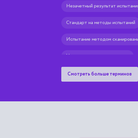
Незачетный результат испытан
Стандарт на методы испытаний
Испытание методом сканирован
Условия воспроизводимости
Воспроизводимость эталона
Смотреть больше терминов
Результат.