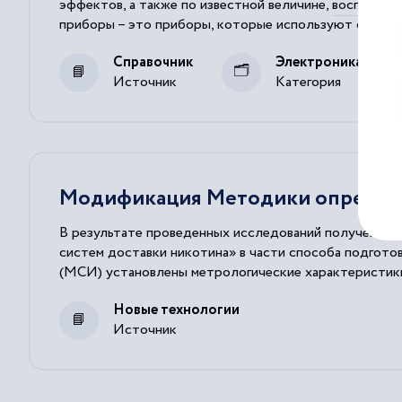
эффектов, а также по известной величине,
воспроизв
приборы – это приборы, которые используют с цель
Способу представления
результатов
.
Справочник
Электроника, элек
Источник
Категория
Модификация Методики определе
В результате проведенных исследований получены 
систем доставки никотина» в части способа подгото
(МСИ) установлены метрологические характеристики
Новые технологии
Источник