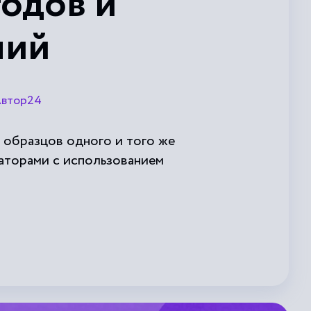
одов и
ний
втор24
 образцов одного и того же
раторами с использованием