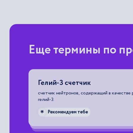
Еще термины по пр
ор
Гелий-3 счетчик
счетчик нейтронов, содержащий в качестве 
гелий-3.
ерении
и
Рекомендуем тебе
🌟