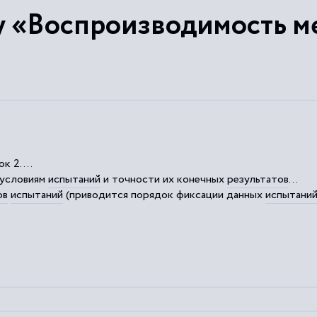
у «Воспроизводимость ме
к 2....
 условиям
испытаний
и точности их конечных
результатов
...
ов
испытаний
(приводится порядок фиксации данных
испытани
 показателей повторяемости, а в некоторых случаях –
воспрои