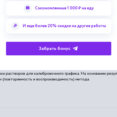
одимой
мерой....
ю контроля режима работы электрических установок, их
испыт
🍔
Сэкономленные 1 000 ₽ на еду
тротехника, радиотехника
🎉
И еще более 20% скидки на другие работы
Забрать бонус
ния никотина в жидкости для ЭСДН
экспериментальные данные, позволяющие уточнить «Методику 
вки растворов для калибровочного графика. На основании рез
 (повторяемость и воспроизводимость) метода.