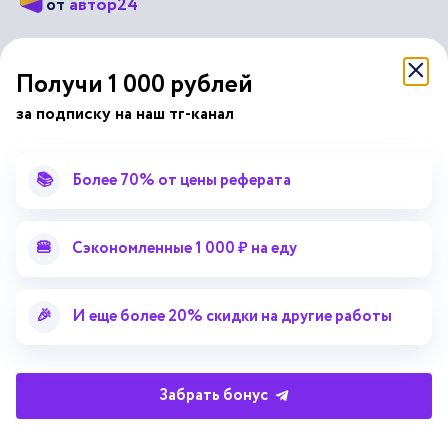
автор24
от
Подписывайся на наши соц. сети
Получи 1 000 рублей
за подписку на наш тг-канал
Научные статьи
Отзывы об Автор24
Лекторий
Последние статьи
📚
Более 70% от цены реферата
Методические указания
Помощь эксперта
Справочник терминов
Справочник рефератов
🍔
Сэкономленные 1 000 ₽ на еду
Статьи от экспертов
Поиск репетитора
Для правообладателей
🎉
И еще более 20% скидки на другие работы
Работа для преподавателей
Работа для репетиторов
Партнерская программа
Забрать бонус