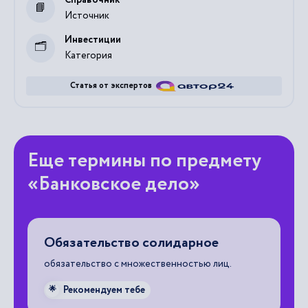
Источник
Инвестиции
Категория
Статья от экспертов
Еще термины по предмету
«Банковское дело»
Обязательство солидарное
А
обязательство с множественностью лиц.
вы
не
Рекомендуем тебе
🌟
