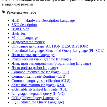
в заданном режиме.
🌟
Рекомендуем тебе
HLD — Hardware Description Language
SKU description
High Color
High Tea
Markup language
High-powered money
Описание действия (ACTION DESCRIPTION)
Procedural Language, Structured Query Language (PL-SQL)
Язык карты (map language)
Графический язык (graphic language)
Язык программирования (programming language)
Язык робота (robot language)
Common intermediate language (CIL)
Common Language Runtime (CLR)
Common language specification (CLS)
eXtensible markup language (XML)
eXtensible stylesheet language (XSL)
Language integrated query (LINQ)
OQL (Object Query Language)
SQL (Structured Query Language)