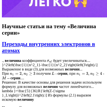
Научные статьи
на тему «Величина
серии»
Переходы внутренних электронов в
атомах
.,
величина
коэффициента
будет увеличиваться....
σ
n
l
}^2\left(\frac{1}{n^2_1}-\frac{1}{n^2_2}\right)\left(3\right).\]
Выражение в виде (3) для возможных
величин
...
При
получим
-
серии
, при
-
n
1
=
2
,
n
2
≥
3
L
n
1
=
3
,
n
2
≥
4
--
серии
....
M
Решение: В качестве основы для решения задачи используем
формулу для возможных
величин
частот линейчатого...
lambda }=\frac{5}{36}R{\left(Z-{\sigma
}_L\right)}^2\left(2.1\right).\] Из формулы (2.1) выразим
искомую
величину