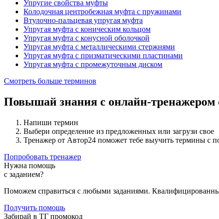
Упругие свойства муфты
Колодочная центробежная муфта с пружинами
Втулочно-пальцевая упругая муфта
Упругая муфта с коническим кольцом
Упругая муфта с конусной оболочкой
Упругая муфта с металлическими стержнями
Упругая муфта с призматическими пластинами
Упругая муфта с промежуточным диском
Смотреть больше терминов
Повышай знания с онлайн-тренажером
Напиши термин
Выбери определение из предложенных или загрузи свое
Тренажер от Автор24 поможет тебе выучить термины с 
Попробовать тренажер
Нужна помощь
с заданием?
Поможем справиться с любыми заданиями. Квалифицированны
Получить помощь
Забирай в ТГ промокод