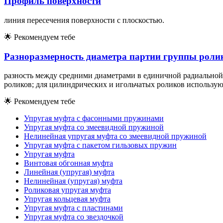
Профиль поверхности
линия пересечения поверхности с плоскостью.
🌟
Рекомендуем тебе
Разноразмерность диаметра партии группы роли
разность между средними диаметрами в единичной радиальной
роликов; для цилиндрических и игольчатых роликов использую
🌟
Рекомендуем тебе
Упругая муфта с фасонными пружинами
Упругая муфта со змеевидной пружиной
Нелинейная упругая муфта со змеевидной пружиной
Упругая муфта с пакетом гильзовых пружин
Упругая муфта
Винтовая обгонная муфта
Линейная (упругая) муфта
Нелинейная (упругая) муфта
Роликовая упругая муфта
Упругая кольцевая муфта
Упругая муфта с пластинами
Упругая муфта со звездочкой