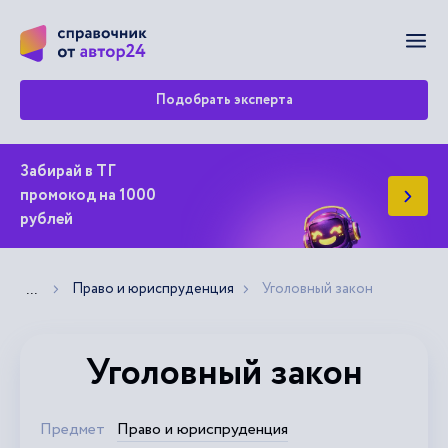
Мен
Подобрать эксперта
Забирай в ТГ
промокод на 1000
рублей
Право и юриспруденция
Уголовный закон
Показать больше хлебных крошек
...
Уголовный закон
Предмет
Право и юриспруденция