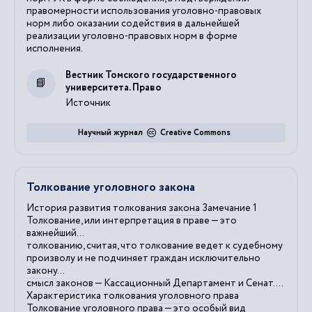
правомерности использования уголовно-правовых
норм либо оказании содействия в дальнейшей
реализации уголовно-правовых норм в форме
исполнения.
Вестник Томского государственного
университета. Право
Источник
Научный журнал
Creative Commons
Толкование уголовного закона
История развития толкования
закона
Замечание 1
Толкование, или интерпретация в праве — это
важнейший...
толкованию, считая, что толкование ведет к судебному
произволу и не подчиняет граждан исключительно
закону
...
смысл
законов
— Кассационный Департамент и Сенат....
Характеристика толкования
уголовного
права
Толкование
уголовного
права — это особый вид