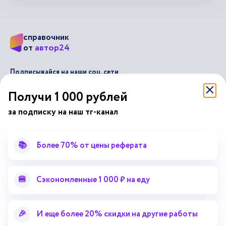
справочник
автор24
от
Подписывайся на наши соц. сети
Получи 1 000 рублей
Научные статьи
Отзывы об Автор24
за подписку на наш тг-канал
Лекторий
Последние статьи
Методические указания
Помощь эксперта
📚
Более 70% от цены реферата
Справочник терминов
Справочник рефератов
Статьи от экспертов
Поиск репетитора
🍔
Сэкономленные 1 000 ₽ на еду
Для правообладателей
Работа для преподавателей
🎉
И еще более 20% скидки на другие работы
Работа для репетиторов