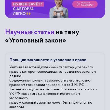
Научные статьи
на тему
«Уголовный закон»
Принцип законности в уголовном праве
Учитывая властный, публичный характер
уголовного
права, в котором совершившая запрещенное
законом
деяние...
Содержание принципа
законности
в его
уголовно
-
правовом толковании приведено в ст. 3 УК РФ....
Законность
в
уголовном
праве проявляется в том, что
УК РФ является единственным источником
уголовного
...
права
уголовный
закон
не может быть применен по
аналогии....