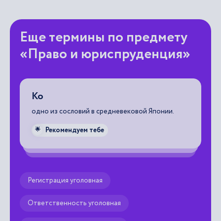
Еще термины по предмету
«Право и юриспруденция»
Ко
В
е
одно из сословий в средневековой Японии.
до
ю
Рекомендуем тебе
🌟

Регистрация уголовная
Ответственность уголовная