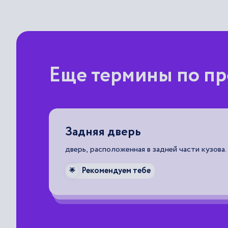
Еще термины по пр
Землеройная машина
самоходная или прицепная машина на гусенич
шагающем ходу с рабочим или дополнитель
оборудованием (рабочим органом), предназн
образом для выполнения работ по выемке, р
транспортированию, распределению, уплотн
скального грунта и других материалов, а та
в них траншей; управление землеройной маш
осуществляется оператором с базовой машин