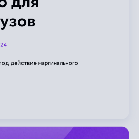
о для
рузов
р24
под действие маргинального