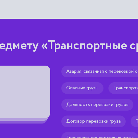
едмету «Транспортные с
Авария, связанная с перевозкой 
Двухдисковое сцепле
Опасные грузы
Транспорт
ном, колесном или
сухое сцепление с двумя ведомыми
ным
на общем валу.
аченная главным
Дальность перевозки грузов
Рекомендуем тебе
ыхлению, погрузке,
🌟
ению земли,
Договор перевозки груза
Т
кже прокладыванию
иной
ы или с земли или
Транспортное состояние груза