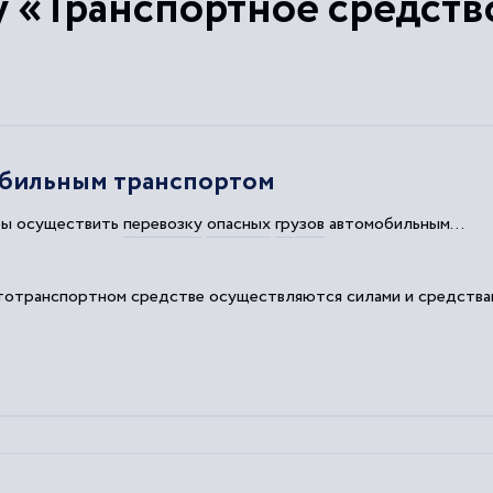
у «Транспортное средств
обильным транспортом
бы осуществить
перевозку
опасных
грузов
автомобильным...
втотранспортном
средстве
осуществляются силами и
средства
жения автотранспортных
средств
при
перевозке
опасных