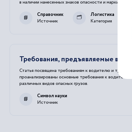
в наличии нанесенных знаков
опасности
и маркировки
удостоверения в наличии на
транспортном
средстве
п
Справочник
Логистика
Источник
Категория
Требования, предъявляемые води
Статья посвящена требованиям к водителю и транспо
проанализированы основные требования к водителю и
различных видов опасных грузов.
Символ науки
Источник