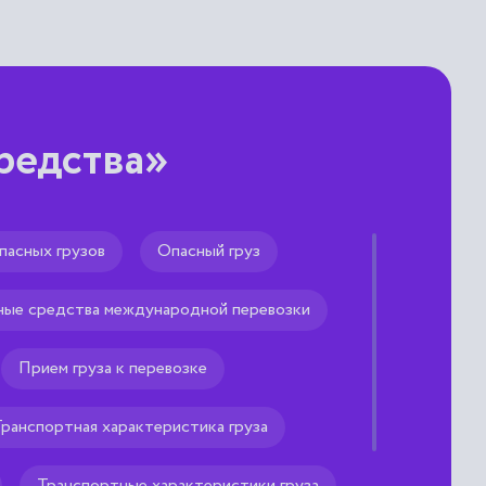
редства»
опасных грузов
Опасный груз
ние
ные средства международной перевозки
 дисками, установленными
Прием груза к перевозке
ранспортная характеристика груза
Транспортные характеристики груза