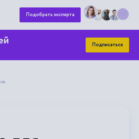
Подобрать эксперта
+2
ей
Подписаться
зов