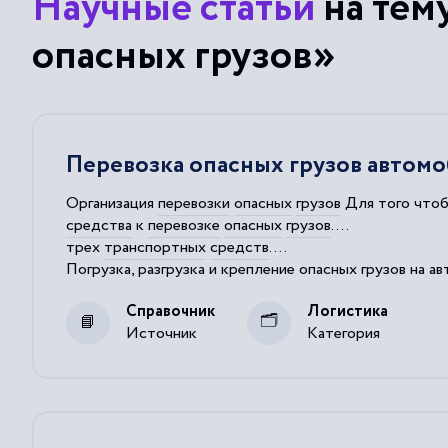
Научные статьи
на тем
опасных грузов»
Перевозка опасных грузов автом
Организация
перевозки
опасных
грузов
Для того что
средства
к
перевозке
опасных
грузов
....
трех
транспортных
средств
....
Погрузка, разгрузка и крепление
опасных
грузов
на а
законодательным путем ограничивают скорость дви
Справочник
Логистика
Источник
Категория