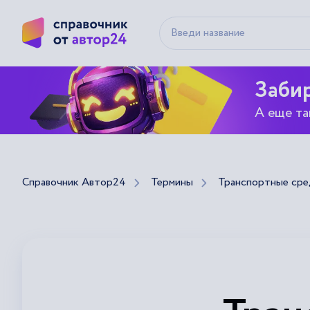
Забир
А еще та
Справочник Автор24
Термины
Транспортные сре