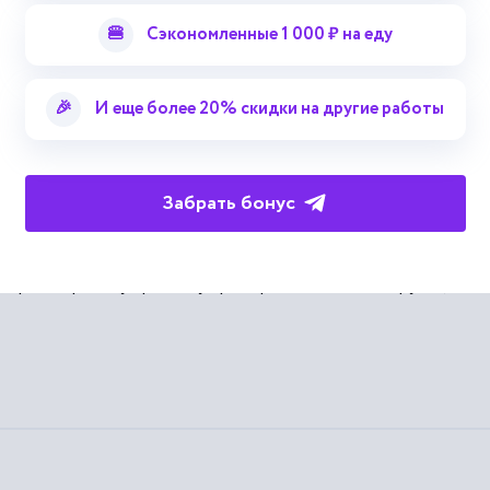
опасных
грузов
и
транспортных
средств
; получение...
редписанного оборудования.
🍔
Сэкономленные 1 000 ₽ на еду
🎉
И еще более 20% скидки на другие работы
Забрать бонус
телю при перевозке опасных грузов
ртному средству при перевозке опасных грузов. В статье расс
 транспортному средству при перевозке опасных грузов, а та