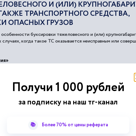
ЖЕЛОВЕСНОГО И (ИЛИ) КРУПНОГАБАР
 ТАКЖЕ ТРАНСПОРТНОГО СРЕДСТВА,
И ОПАСНЫХ ГРУЗОВ
особенности буксировки тяжеловесного и (или) крупногабаритн
 случаях, когда такое ТС оказывается неисправным или совер
ния»
Получи 1 000 рублей
за подписку на наш тг-канал
х грузов
средств
и грузовых мест знаками
опасности
....
📚
Более 70% от цены реферата
остоверения в отсутствии у
транспортных
средств
и
опасного
вия перегрузки
транспортного
средства
; получение удостовере