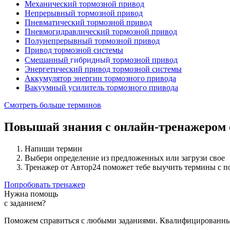
Механический тормозной привод
Непрерывный тормозной привод
Пневматический тормозной привод
Пневмогидравлический тормозной привод
Полунепрерывный тормозной привод
Привод тормозной системы
г
и
б
р
и
д
н
ы
й
г
и
б
р
и
д
н
ы
й
Смешанный
тормозной привод
Энергетический привод тормозной системы
Аккумулятор энергии тормозного привода
Вакуумный усилитель тормозного привода
Смотреть больше терминов
Повышай знания с онлайн-тренажером
Напиши термин
Выбери определение из предложенных или загрузи свое
Тренажер от Автор24 поможет тебе выучить термины с 
Попробовать тренажер
Нужна помощь
с заданием?
Поможем справиться с любыми заданиями. Квалифицированны