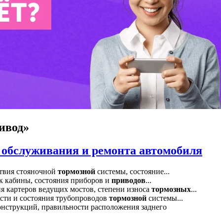
ивод»
 обслуживания и ремонта автомобиля
твия стояночной
тормозной
системы, состояние...
ек кабины, состояния приборов и
приводов
...
ия картеров ведущих мостов, степени износа
тормозных
...
ости и состояния трубопроводов
тормозной
системы...
онструкций, правильности расположения заднего