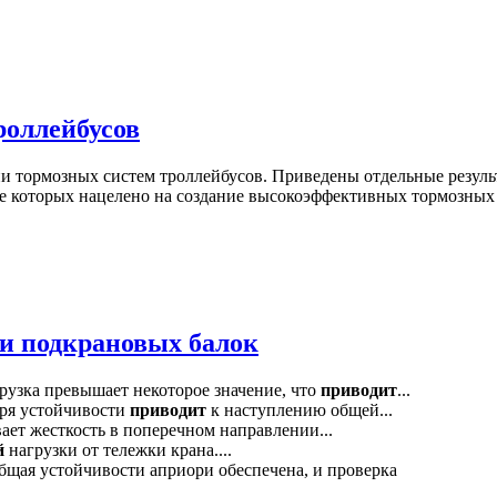
роллейбусов
 тормозных систем троллейбусов. Приведены отдельные резуль
ние которых нацелено на создание высокоэффективных тормозны
ти подкрановых балок
грузка превышает некоторое значение, что
приводит
...
еря устойчивости
приводит
к наступлению общей...
вает жесткость в поперечном направлении...
й
нагрузки от тележки крана....
общая устойчивости априори обеспечена, и проверка