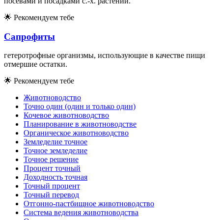
посевами и посадками с.-х. растений.
🌟
Рекомендуем тебе
Сапрофиты
гетеротрофные организмы, использующие в качестве пищи
отмершие остатки.
🌟
Рекомендуем тебе
Животноводство
Точно один (один и только один)
Кочевое животноводство
Планирование в животноводстве
Органическое животноводство
Земледелие точное
Точное земледелие
Точное решение
Процент точный
Доходность точная
Точный процент
Точный перевод
Отгонно-пастбищное животноводство
Система ведения животноводства