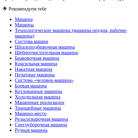
🌟
Рекомендуем тебе
Машина
Машины
Технологические машины (машины-орудия, рабочие
машины)
Система машин
Шпалоподбивочная машина
Щебнеочистительная машина
Браковочная машина
Красильная машина
Накатная машина
Печатные машины
Система «человек-машина»
Боевая машина
Котлованные машины
Холодильная машина
Машинные реализации
Траншейные машины
Машино-место
Рельсосварочная машина
Снегоуборочная машина
Ручная машина