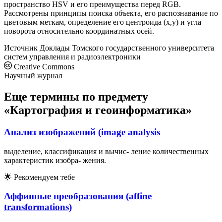
пространство HSV и его преимущества перед RGB.
Рассмотрены принципы поиска объекта, его распознавание по
цветовым меткам, определение его центроида (x,y) и угла
поворота относительно координатных осей.
Источник
Доклады Томского государственного университета
систем управления и радиоэлектроники
Creative Commons
Научный журнал
Еще термины по предмету
«Картография и геоинформатика»
Анализ изображений (image analysis
выделение, классификация и вычис- ление количественных
характеристик изобра- жения.
🌟
Рекомендуем тебе
Аффинные преобразования (affine
transformations)