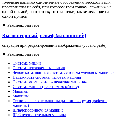
точечные взаимно однозначные отображения плоскости или
пространства на себя, при котором трем точкам, лежащим на
одной прямой, соответствуют три точки, также лежащие на
одной прямой.
🌟
Рекомендуем тебе
Высокогорный рельеф (альпийский)
операция при редактировании изображения (cut and paste).
🌟
Рекомендуем тебе
Система машин
Система «человек—машина»
Человеко-машинная система, система «человек-машина»
Надежность системы человек-машина
Система «компьютер - печатная машина»
Система машин (в лесном хозяйстве)
Машина
Машины
Технологические машины (машины-орудия, рабочие
машины)
Шпалоподбивочная машина
Щебнеочистительная машина