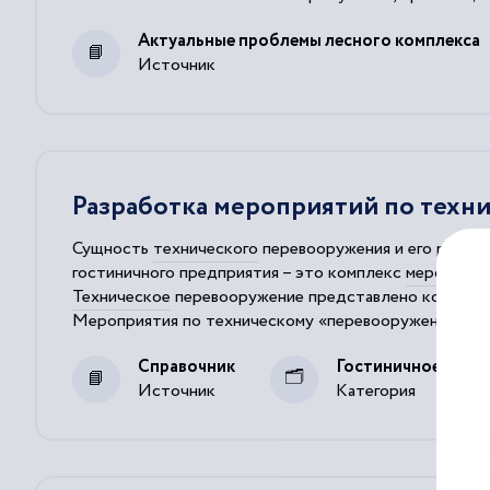
Актуальные проблемы лесного комплекса
Источник
Разработка мероприятий по техн
Сущность
технического
перевооружения и его роль в
гостиничного предприятия – это комплекс
мероприят
Техническое
перевооружение представлено компле
Мероприятия
по
техническому
«перевооружению» го
Техническое
перевооружение реализуется обычно по 
Справочник
Гостиничное дело
Источник
Категория