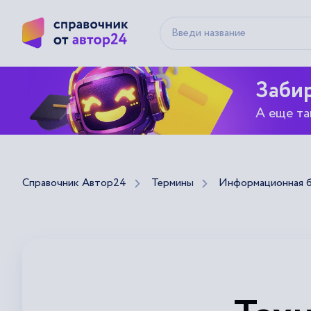
Забир
А еще та
Справочник Автор24
Термины
Информационная б