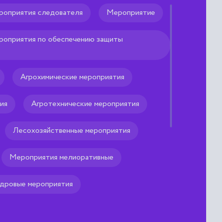
роприятия следователя
Мероприятие
роприятия по обеспечению защиты
м является именно данный
Агрохимические мероприятия
ия
Агротехнические мероприятия
Лесохозяйственные мероприятия
Мероприятия мелиоративные
дровые мероприятия
Организационное мероприятие