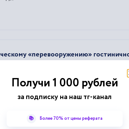
ическому «перевооружению» гостиничн
 развитии гостиничного предприятия
Техническое
перевооружен
ий
, ориентированных на то, чтобы повысить
технический
...
Получи 1 000 рублей
ксом
мероприятий
, который может проводиться для конкретных
стиничного предприятия
Техническое
перевооружение произво
ряду направлений.
за подписку на наш тг-канал
📚
Более 70% от цены реферата