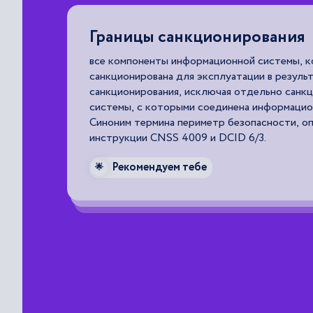
Естественные угрозы
угрозы, вызванные воздействиями на АСОИ и
иального
объективных физических процессов или сти
анные
явлений, не зависящих от человека.
ема.
Рекомендуем тебе
ого в
🌟