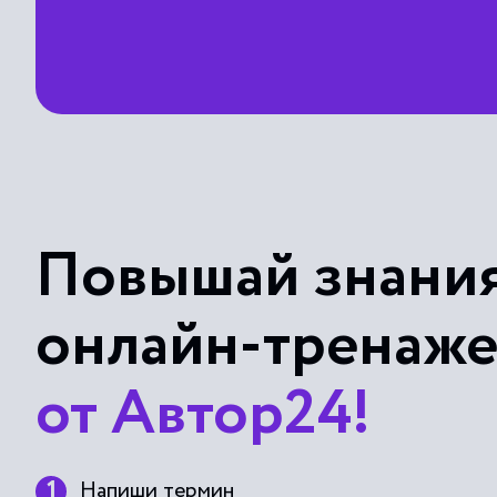
Повышай знания
онлайн-тренаж
от Автор24!
Напиши термин