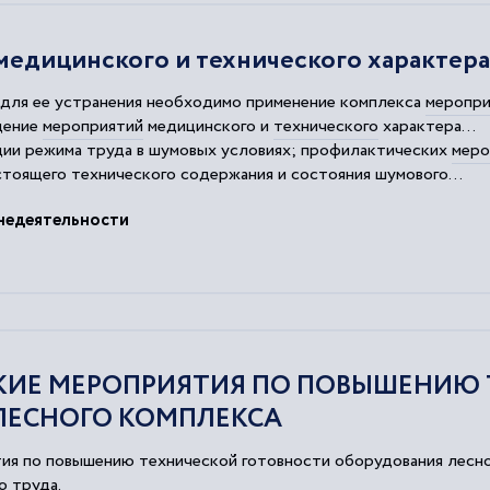
едицинского и технического характера
 для ее устранения необходимо применение комплекса
меропри
дение
мероприятий
медицинского и
технического
характера...
ции режима труда в шумовых условиях; профилактических
меро
астоящего
технического
содержания и состояния шумового...
еских
и технологических средств невозможно, необходимо
недеятельности
КИЕ МЕРОПРИЯТИЯ ПО ПОВЫШЕНИЮ 
ЛЕСНОГО КОМПЛЕКСА
ия по повышению технической готовности оборудования лесно
ю труда.