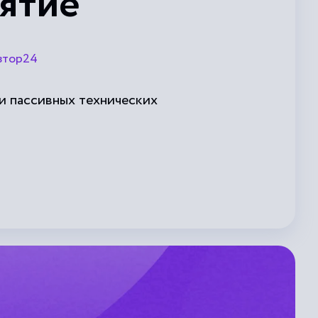
ятие
втор24
и пассивных технических