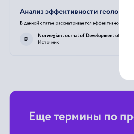
Анализ эффективности геолого-т
В данной статье рассматривается эффективность пр
Norwegian Journal of Development of the Int
Источник
Еще термины по п