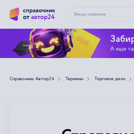
Забир
А еще та
Справочник Автор24
Термины
Торговое дело