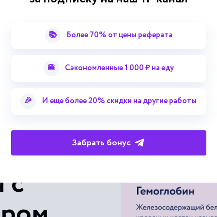
Стратегия сбора урожая
📚
Более 70% от цены реферата
Сфокусированная стратегия низ
Стратегия оптимальных издерже
🍔
Сэкономленные 1 000 ₽ на еду
Смотреть больше терминов
Звено уборки незерновой части
🎉
И еще более 20% скидки на другие работы
Портер
Стратегия низких 
Забрать бонус
Уборка
 с
ером