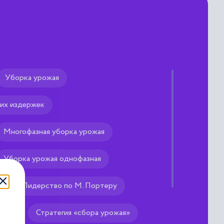
Уборка урожая
Личная продажа
ких издержек
в.
любая активная деятельн
потенциальных и реальны
обратной связи и информа
Многофазная уборка урожая
интересах с ориентацией
Уборка урожая однофазная
Рекомендуем тебе
🌟
Лидерство по М. Портеру
ера
Стратегия «сбора урожая»