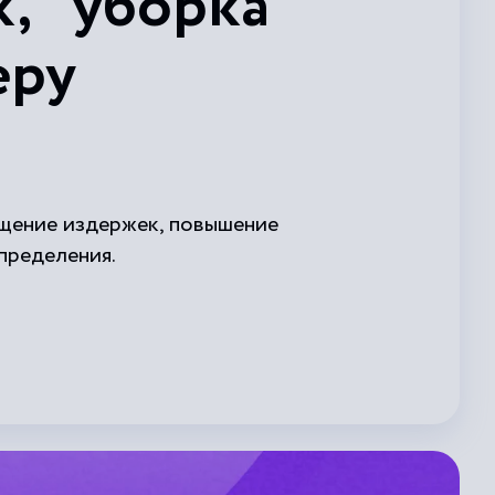
, "уборка
еру
ащение издержек, повышение
пределения.