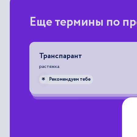
Еще термины по пр
Транспарант
никацию
растяжка.
лучению
Рекомендуем тебе
ностях,
🌟
ия.