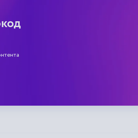
окод
онтента