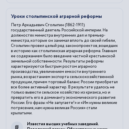
Уроки столыпинской аграрной реформы
Петр Аркадьевич Столыпин (1862-1911)
государственный деятель Российской империи. На
должностях министра внутренних дел и премьер-
министра, которые он занимал вплоть до своей гибели,
Столыпин провел целый ряд законопроектов, вошедших
в историю как столыпинская аграрная реформа. Главным
ее содержанием было введение частной крестьянской
земельной собственности. Результаты реформы
характеризуются быстрым ростом аграрного
производства, увеличением емкости внутреннего
рынка, возрастанием экспорта сельскохозяйственной
продукции, причем торговый баланс России приобретал
все более активный характер. В результате удалось не
только вывести сельское хозяйство из кризиса, но и
превратить его в доминанту экономического развития
России. Его фразы «Не запугаете!» и «Им нужны великие
потрясения, нам нужна великая Россия» стали
крылатыми.
Известия высших учебных заведений.