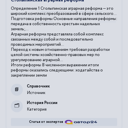
Столыпинская аграрная реформа
Определение 1
Столыпинская
аграрная
реформа
— это
широкий комплекс преобразований в сфере сельского...
Подготовка
реформы
Основные направления
реформы
:
передача в собственность крестьян надельных
земель;...
Аграрная
реформа
представляла собой комплекс
связанных между собой и последовательно
проводимых мероприятий...
Переход к новым отношениям требовал разработки
целой системы хозяйственно-правовых мер по
урегулированию
аграрной
...
Итоги
реформы
В численном выражении итоги
реформы
оказались следующими: ходатайства о
закреплении земли
Справочник
Источник
История России
Категория
Статья от экспертов