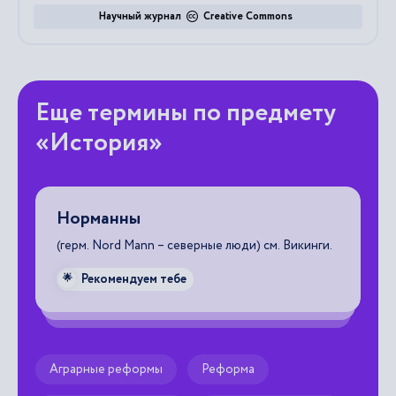
Научный журнал
Creative Commons
Еще термины по предмету
«История»
Норманны
В
(герм. Nord Mann – северные люди) см. Викинги.
в 
пе
вы
Рекомендуем тебе
🌟
не
из

Аграрные реформы
Реформа