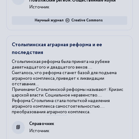
Поволжский регион. Общественные науки
Источник
Научный журнал
Creative Commons
Столыпинская аграрная реформа и ее
последствия
Столыпинская
реформа
была принята на рубеже
девятнадцатого и двадцатого веков....
Считалось, что
реформа
станет базой для подъема
аграрного
комплекса, приведет к ликвидации
отставания...
Причинами
Столыпинской
реформы
называют: Кризис
царской власти. Социальное неравенство....
Реформа
Столыпина стала попыткой наделения
аграрного
комплекса самостоятельностью....
преобразования
аграрного
комплекса.
Справочник
Источник