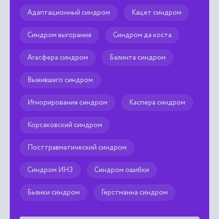
со
Адаптационный синдром
Кацет синдром
пр
со
не
Синдром выгорания
Синдром да коста
то
ко
Агасфера синдром
Балинта синдром
Вы
ин
ди
Выжившего синдром
ис
ид
Игнорирования синдром
Каспера синдром
гр
3)
ко
Корсаковский синдром
на
пр
Посттравматический синдром
Синдром ИНЗ
Синдром ошибки
Бьянки синдром
Герстманна синдром