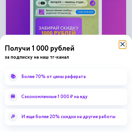
Получи 1 000 рублей
за подписку на наш тг-канал
справочник
📚
Более 70% от цены реферата
автор24
от
Подписывайся на наши соц. сети
🍔
Сэкономленные 1 000 ₽ на еду
Научные статьи
Отзывы об Автор24
🎉
И еще более 20% скидки на другие работы
Лекторий
Последние статьи
Методические указания
Помощь эксперта