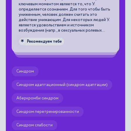
ключевым моментом является то, что У.
– 
определяется сознанием. Для того чтобы быть
чл
униженным, человек должен считать это
чл
действие унижающим. Для некоторых людей У.
пр
является удовольствием и источником
по
возбуждения (напр., в сексуальных ролевых
пр
играх), но для подавляющего числа др. –
вз
тяжелым испытанием, которому они не хотят
сп
Рекомендуем тебе
🌟

подвергнуться. У. сопровождается крайне
ме
болезненным эмоциональным потрясением. У.
Эк
затрагивает самые чувствительные части
ра
человеческого самоуважения. Если ударить по
«с
нему слишком сильно, даже скромный человек
ас
Синдром
может ответить агрессией.
и 
ос
за
Синдром адаптационный (синдром адаптации)
ме
о.
Аберкромби синдром
ст
по
по
Синдром перетренированности
ож
Ст
Синдром слабости
ут
пр