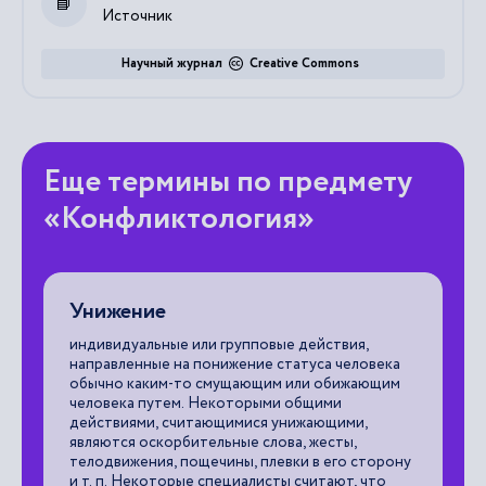
Источник
Научный журнал
Creative Commons
Еще термины по предмету
«Конфликтология»
Унижение
Г
индивидуальные или групповые действия,
ме
направленные на понижение статуса человека
пр
м,
обычно каким-то смущающим или обижающим
по
человека путем. Некоторыми общими
яв
действиями, считающимися унижающими,
от
являются оскорбительные слова, жесты,
чу
телодвижения, пощечины, плевки в его сторону
в 
и т. п. Некоторые специалисты считают, что
по