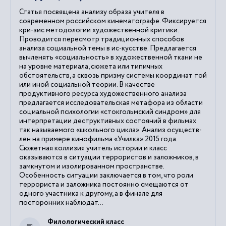
Статья посвящена анализу образа учителя в
современном российском кинематографе. Фиксируется
кри-зис методологии художественной критики.
Проводится пересмотр традиционных способов
анализа социальной темы в ис-кусстве. Предлагается
вычленять «социальность» в художественной ткани не
на уровне материала, сюжета или типичных
обстоятельств, а сквозь призму системы координат той
или иной социальной теории. В качестве
продуктивного ресурса художественного анализа
предлагается исследовательская метафора из области
социальной психологии «стокгольмский синдром» для
интерпретации деструктивных состояний в фильмах
так называемого «школьного цикла». Анализ осуществ-
лен на примере кинофильма «Училка» 2015 года.
Сюжетная коллизия учитель истории и класс
оказываются в ситуации террористов и заложников, в
замкнутом и изолированном пространстве.
Особенность ситуации заключается в том, что роли
террориста и заложника постоянно смещаются от
одного участника к другому, а в финале для
посторонних наблюдат...
Филологический класс