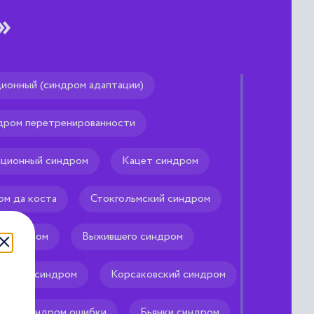
»
ионный (синдром адаптации)
дром перетренированности
ральные частицы с нулевой
ими обусловливается
ционный синдром
Кацет синдром
ом да коста
Стокгольмский синдром
а синдром
Выжившего синдром
аспера синдром
Корсаковский синдром
Синдром ошибки
Бьянки синдром