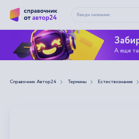
Забир
А еще та
Справочник Автор24
Термины
Естествознание