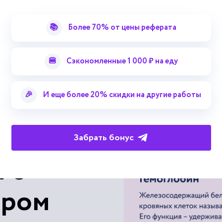
Герстманна синдром
📚
Более 70% от цены реферата
Смотреть больше терминов
🍔
Сэкономленные 1 000 ₽ на еду
🎉
И еще более 20% скидки на другие работы
Забрать бонус
 с
ером