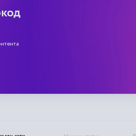
окод
онтента